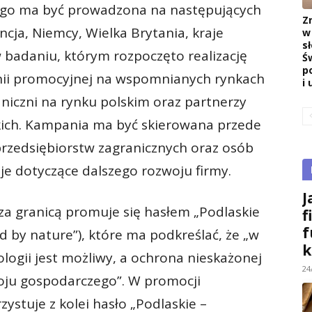
go ma być prowadzona na następujących
Z
ncja, Niemcy, Wielka Brytania, kraje
w
s
 badaniu, którym rozpoczęto realizację
Ś
p
ii promocyjnej na wspomnianych rynkach
i 
niczni na rynku polskim oraz partnerzy
kich. Kampania ma być skierowana przede
przedsiębiorstw zagranicznych oraz osób
je dotyczące dalszego rozwoju firmy.
J
za granicą promuje się hasłem „Podlaskie
f
f
ed by nature”), które ma podkreślać, że „w
k
logii jest możliwy, a ochrona nieskażonej
24
ju gospodarczego”. W promocji
stuje z kolei hasło „Podlaskie –