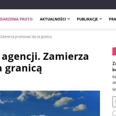
DARZENIA PROTO
AKTUALNOŚCI
PUBLIKACJE
PR
. Zamierza promować się za granicą
 agencji. Zamierza
Z
 granicą
b
Bą
at
Wy