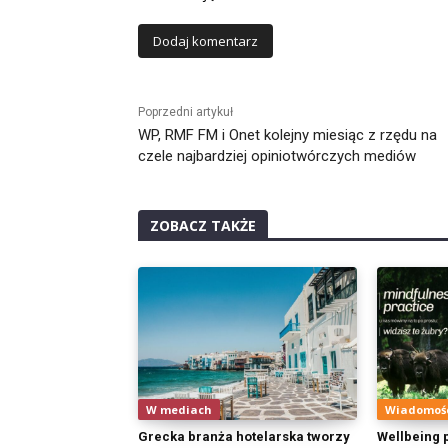
Alternative:
Poprzedni artykuł
WP, RMF FM i Onet kolejny miesiąc z rzędu na
czele najbardziej opiniotwórczych mediów
ZOBACZ TAKŻE
W mediach
Wiadomoś
Grecka branża hotelarska tworzy
Wellbeing 