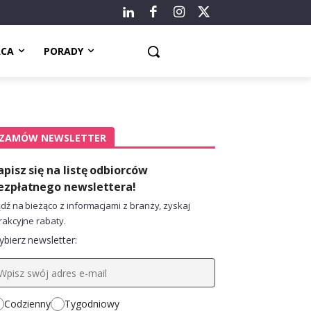
ACA
PORADY
ZAMÓW NEWSLETTER
apisz się na listę odbiorców
ezpłatnego newslettera!
dź na bieżąco z informacjami z branży, zyskaj
rakcyjne rabaty.
bierz newsletter:
Codzienny
Tygodniowy