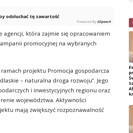
 aby odsłuchać tę zawartość
Powered By
GSpeech
 agencji, która zajmie się opracowaniem
ji kampanii promocyjnej na wybranych
E
 ramach projektu Promocja gospodarcza
p
Ś
laskie – naturalna droga rozwoju”. Jego
S
A
odarczych i inwestycyjnych regionu oraz
k
terenie województwa. Aktywności
ektu mają zwiększyć rozpoznawalność