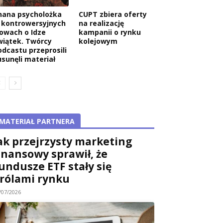
nana psycholożka
CUPT zbiera oferty
 kontrowersyjnych
na realizację
łowach o Idze
kampanii o rynku
wiątek. Twórcy
kolejowym
odcastu przeprosili
usunęli materiał
MATERIAŁ PARTNERA
ak przejrzysty marketing
inansowy sprawił, że
undusze ETF stały się
rólami rynku
/07/2026