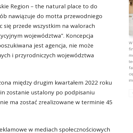
kie Region – the natural place to do
osób nawiązuje do motta przewodniego
ąc się przede wszystkim na walorach
stycyjnym województwa”. Koncepcja
W 
poszukiwana jest agencja, nie może
fi
znych i przyrodniczych województwa
mo
te
fa
ci
in
ona między drugim kwartałem 2022 roku
in zostanie ustalony po podpisaniu
ie ma zostać zrealizowane w terminie 45
 reklamowe w mediach społecznościowych