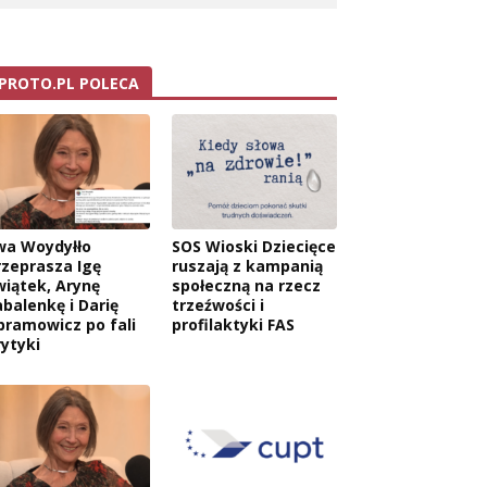
PROTO.PL POLECA
wa Woydyłło
SOS Wioski Dziecięce
rzeprasza Igę
ruszają z kampanią
wiątek, Arynę
społeczną na rzecz
abalenkę i Darię
trzeźwości i
bramowicz po fali
profilaktyki FAS
rytyki