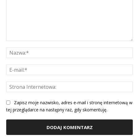
Komentarz:
Na
E-
mai
St
Int
Zapisz moje nazwisko, adres e-mail i stronę internetową w
tej przeglądarce na następny raz, gdy skomentuję.
Alternative: