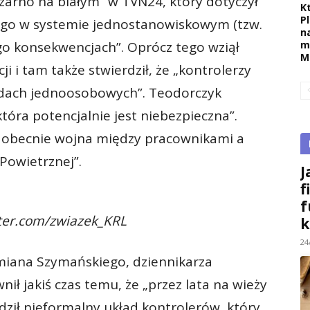
zarno na białym” w TVN24, który dotyczył
K
P
zego w systemie jednostanowiskowym (tzw.
n
m
ego konsekwencjach”. Oprócz tego wziął
M
 i tam także stwierdził, że „kontrolerzy
adach jednoosobowych”. Teodorczyk
która potencjalnie jest niebezpieczna”.
ię obecnie wojna między pracownikami a
Powietrznej”.
J
f
f
tter.com/zwiazek_KRL
k
24
miana Szymańskiego, dziennikarza
nił jakiś czas temu, że „przez lata na wieży
dził nieformalny układ kontrolerów, który