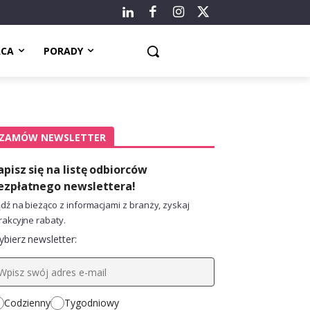
ACA
PORADY
ZAMÓW NEWSLETTER
apisz się na listę odbiorców
ezpłatnego newslettera!
dź na bieżąco z informacjami z branży, zyskaj
rakcyjne rabaty.
bierz newsletter:
Codzienny
Tygodniowy