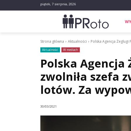
piątek, 7 sierpnia, 2026
WY
Strona główna
Aktualności
Polska Agencja Żeglugi 
Aktualności
W mediach
Polska Agencja 
zwolniła szefa 
lotów. Za wypo
30/03/2021