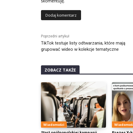
skomentuję.
Alternative:
Poprzedni artykuł
TikTok testuje listy odtwarzania, które mają
grupować wideo w kolekcje tematyczne
ZOBACZ TAKŻE
Wiadomości
Wiadomoś
Start ogólnopolskiej kampanii
Prezes X-k