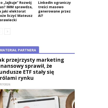
to „lajkuje” Rozwój
LinkedIn ograniczy
lus? IMM sprawdza,
treści masowo
a jaki elektorat
generowane przez
oże liczyć Mateusz
AI?
orawiecki
MATERIAŁ PARTNERA
ak przejrzysty marketing
inansowy sprawił, że
undusze ETF stały się
rólami rynku
/07/2026