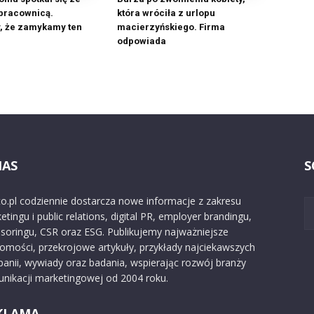
pracownicą.
która wróciła z urlopu
, że zamykamy ten
macierzyńskiego. Firma
odpowiada
NAS
S
o.pl codziennie dostarcza nowe informacje z zakresu
etingu i public relations, digital PR, employer brandingu,
soringu, CSR oraz ESG. Publikujemy najważniejsze
omości, przekrojowe artykuły, przykłady najciekawszych
anii, wywiady oraz badania, wspierając rozwój branży
nikacji marketingowej od 2004 roku.
KLAMA