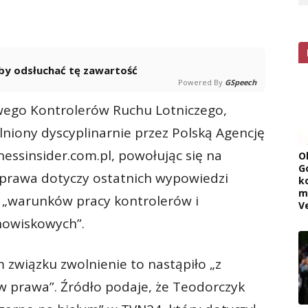
 aby odsłuchać tę zawartość
Powered By
GSpeech
ego Kontrolerów Ruchu Lotniczego,
lniony dyscyplinarnie przez Polską Agencję
nessinsider.com.pl, powołując się na
O
G
 sprawa dotyczy ostatnich wypowiedzi
k
m
„warunków pracy kontrolerów i
V
owiskowych”.
 związku zwolnienie to nastąpiło „z
 prawa”. Źródło podaje, że Teodorczyk