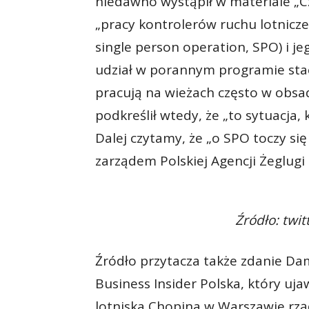
niedawno wystąpił w materiale „C
„pracy kontrolerów ruchu lotnic
single person operation, SPO) i j
udział w porannym programie stacji
pracują na wieżach często w obs
podkreślił wtedy, że „to sytuacja, 
Dalej czytamy, że „o SPO toczy s
zarządem Polskiej Agencji Żeglugi 
Źródło: twi
Źródło przytacza także zdanie Da
Business Insider Polska, który ujaw
lotniska Chopina w Warszawie rzą