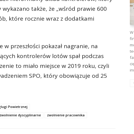
dy wykazano także, że „wśród prawie 600
ób, które rocznie wraz z dodatkami
W 
fi
mo
że w przeszłości pokazał nagranie, na
te
jących kontrolerów lotów spał podczas
fa
ci
zenie to miało miejsce w 2019 roku, czyli
in
wadzeniem SPO, który obowiązuje od 25
lugi Powietrznej
zwolnienie dyscyplinarne
zwolnienie pracownika