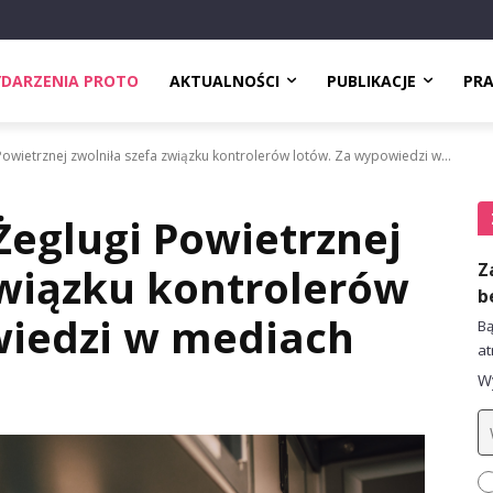
DARZENIA PROTO
AKTUALNOŚCI
PUBLIKACJE
PR
Powietrznej zwolniła szefa związku kontrolerów lotów. Za wypowiedzi w...
Żeglugi Powietrznej
Z
związku kontrolerów
b
wiedzi w mediach
Bą
at
Wy