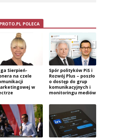
PROTO.PL POLECA
lga Sierpień-
Spór polityków PiS i
onera na czele
Rozwój Plus – poszło
omunikacji
o dostęp do grup
arketingowej w
komunikacyjnych i
ectrze
monitoringu mediów