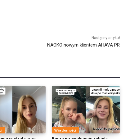
Następny artykuł
NAOKO nowym klientem AHAVA PR
ci
Wiadomości
omu spotkał się ze
Burza po zwolnieniu kobiety,