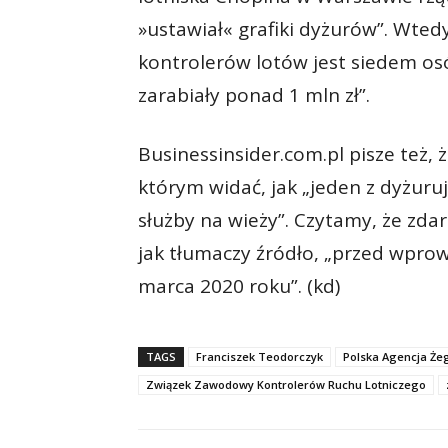
»ustawiał« grafiki dyżurów”. Wte
kontrolerów lotów jest siedem os
zarabiały ponad 1 mln zł”.
Businessinsider.com.pl pisze też, 
którym widać, jak „jeden z dyżuru
służby na wieży”. Czytamy, że zdar
jak tłumaczy źródło, „przed wpro
marca 2020 roku”. (kd)
TAGS
Franciszek Teodorczyk
Polska Agencja Żeg
Związek Zawodowy Kontrolerów Ruchu Lotniczego