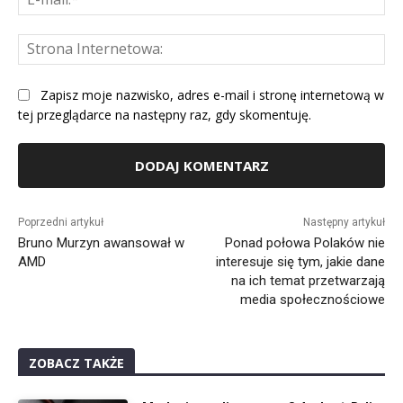
mai
St
Int
Zapisz moje nazwisko, adres e-mail i stronę internetową w
tej przeglądarce na następny raz, gdy skomentuję.
Alternative:
Poprzedni artykuł
Następny artykuł
Bruno Murzyn awansował w
Ponad połowa Polaków nie
AMD
interesuje się tym, jakie dane
na ich temat przetwarzają
media społecznościowe
ZOBACZ TAKŻE