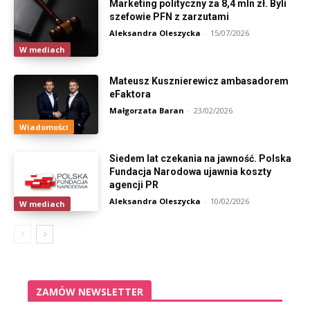
Marketing polityczny za 8,4 mln zł. Byli
szefowie PFN z zarzutami
Aleksandra Oleszycka
-
15/07/2026
W mediach
Mateusz Kusznierewicz ambasadorem
eFaktora
Małgorzata Baran
-
23/02/2026
Wiadomości
Siedem lat czekania na jawność. Polska
Fundacja Narodowa ujawnia koszty
agencji PR
Aleksandra Oleszycka
-
10/02/2026
W mediach
ZAMÓW NEWSLETTER