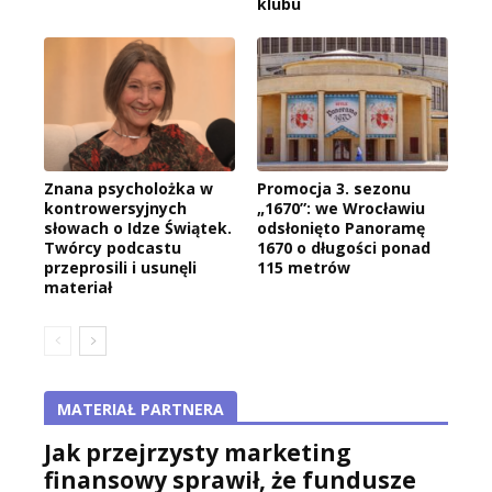
klubu
Znana psycholożka w
Promocja 3. sezonu
kontrowersyjnych
„1670”: we Wrocławiu
słowach o Idze Świątek.
odsłonięto Panoramę
Twórcy podcastu
1670 o długości ponad
przeprosili i usunęli
115 metrów
materiał
MATERIAŁ PARTNERA
Jak przejrzysty marketing
finansowy sprawił, że fundusze