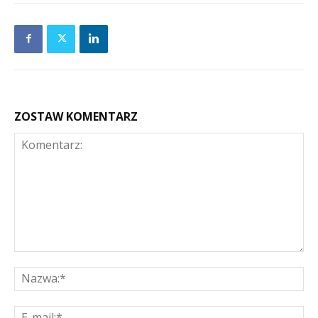
ZOSTAW KOMENTARZ
Komentarz:
Na
E-