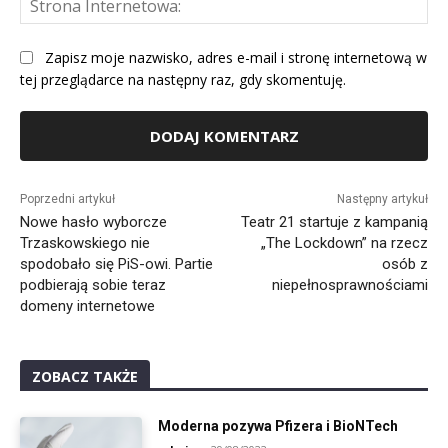
Int
Zapisz moje nazwisko, adres e-mail i stronę internetową w
tej przeglądarce na następny raz, gdy skomentuję.
Alternative:
Poprzedni artykuł
Następny artykuł
Nowe hasło wyborcze
Teatr 21 startuje z kampanią
Trzaskowskiego nie
„The Lockdown” na rzecz
spodobało się PiS-owi. Partie
osób z
podbierają sobie teraz
niepełnosprawnościami
domeny internetowe
ZOBACZ TAKŻE
Moderna pozywa Pfizera i BioNTech