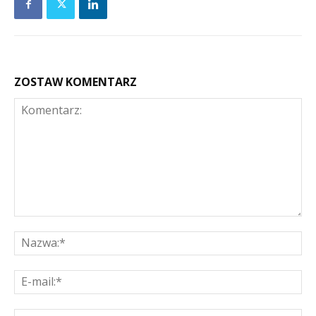
ZOSTAW KOMENTARZ
Komentarz:
Na
E-
mai
St