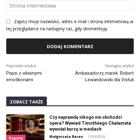
St
Int
Zapisz moje nazwisko, adres e-mail i stronę internetową w
tej przeglądarce na następny raz, gdy skomentuję.
Alternative:
Poprzedni artykuł
Następny artykuł
Pepsi z własnymi
Ambasadorzy marek: Robert
emotikonami
Lewandowski dla Vistuli
ZOBACZ TAKŻE
Czy naprawdę nikogo nie obchodzi
opera? Wywiad Timothéego Chalameta
wywołał burzę w mediach
Małgorzata Baran
-
17/03/2026
Raporty