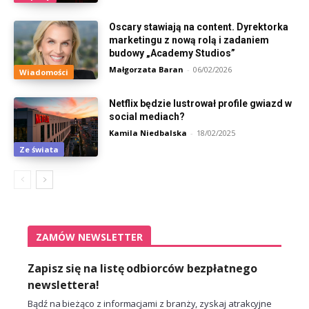
Oscary stawiają na content. Dyrektorka
marketingu z nową rolą i zadaniem
budowy „Academy Studios”
Małgorzata Baran
-
06/02/2026
Wiadomości
Netflix będzie lustrował profile gwiazd w
social mediach?
Kamila Niedbalska
-
18/02/2025
Ze świata
ZAMÓW NEWSLETTER
Zapisz się na listę odbiorców bezpłatnego
newslettera!
Bądź na bieżąco z informacjami z branży, zyskaj atrakcyjne