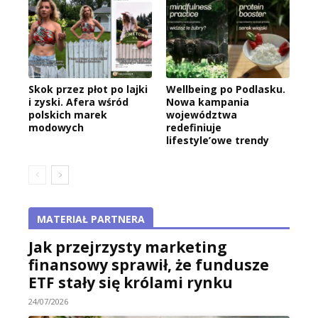
Skok przez płot po lajki
Wellbeing po Podlasku.
i zyski. Afera wśród
Nowa kampania
polskich marek
województwa
modowych
redefiniuje
lifestyle’owe trendy
MATERIAŁ PARTNERA
Jak przejrzysty marketing
finansowy sprawił, że fundusze
ETF stały się królami rynku
24/07/2026