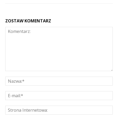
ZOSTAW KOMENTARZ
Komentarz:
Na
E-
mai
St
Int