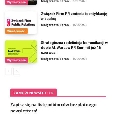
Małgorzata Baran
-
27/07/2026
Wydarzenia
Związek Firm PR zmienia identyfikację
wizualną
Małgorzata Baran
-
16/06/2026
Wiadomości
Strategiczna redefinicja komunikacji w
dobie AI. Warsaw PR Summit już 16
czerwca!
Małgorzata Baran
-
15/05/2026
Wydarzenia
ZAMÓW NEWSLETTER
Zapisz się na listę odbiorców bezpłatnego
newslettera!