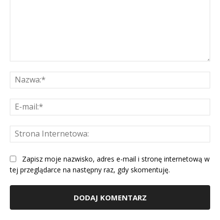
Komentarz:
Na
E-
mai
St
Int
Zapisz moje nazwisko, adres e-mail i stronę internetową w
tej przeglądarce na następny raz, gdy skomentuję.
Alternative: