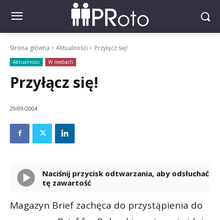
Strona główna
Aktualności
Przyłącz się!
Aktualności
W mediach
Przyłącz się!
29/09/2004
Naciśnij przycisk odtwarzania, aby odsłuchać
tę zawartość
Powered By
GSpeech
Magazyn Brief zachęca do przystąpienia do