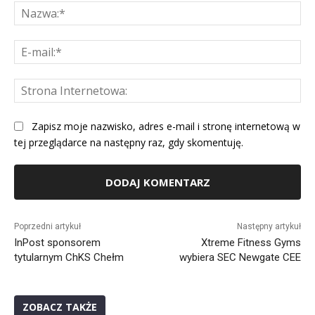
Na
E-
mai
St
Int
Zapisz moje nazwisko, adres e-mail i stronę internetową w
tej przeglądarce na następny raz, gdy skomentuję.
Alternative:
Poprzedni artykuł
Następny artykuł
InPost sponsorem
Xtreme Fitness Gyms
tytularnym ChKS Chełm
wybiera SEC Newgate CEE
ZOBACZ TAKŻE