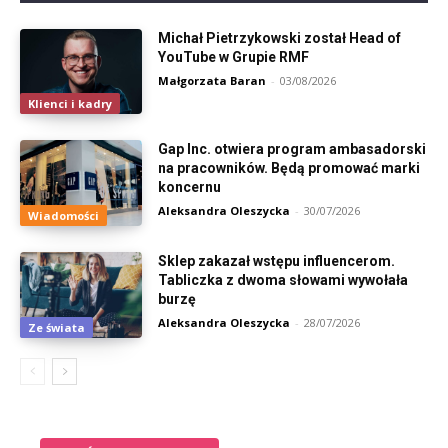
Michał Pietrzykowski został Head of
YouTube w Grupie RMF
Małgorzata Baran
-
03/08/2026
Klienci i kadry
Gap Inc. otwiera program ambasadorski
na pracowników. Będą promować marki
koncernu
Aleksandra Oleszycka
-
30/07/2026
Wiadomości
Sklep zakazał wstępu influencerom.
Tabliczka z dwoma słowami wywołała
burzę
Aleksandra Oleszycka
-
28/07/2026
Ze świata