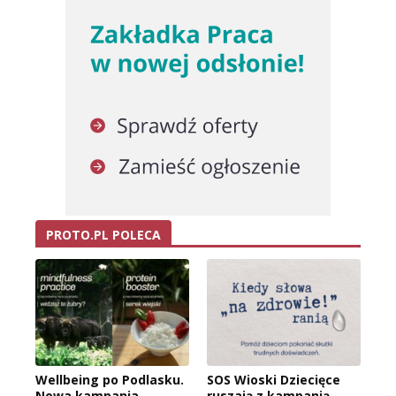
PROTO.PL POLECA
Wellbeing po Podlasku.
SOS Wioski Dziecięce
Nowa kampania
ruszają z kampanią