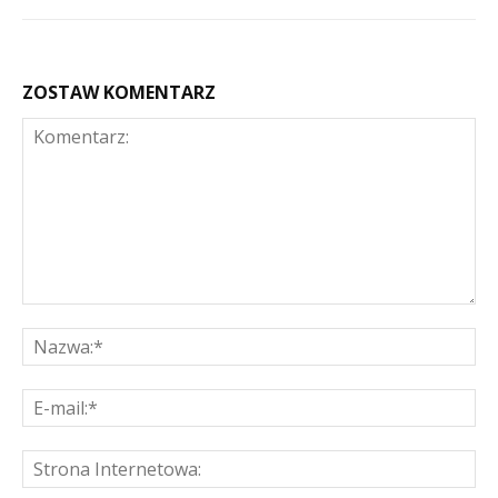
ZOSTAW KOMENTARZ
Komentarz:
Na
E-
mai
St
Int