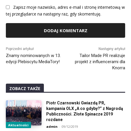
Zapisz moje nazwisko, adres e-mail i stronę internetową w
tej przeglądarce na następny raz, gdy skomentuję.
Alternative:
Poprzedni artykuł
Następny artykuł
Znamy nominowanych w 13.
Tailor Made PR realizuje
edycji Plebiscytu MediaTory!
projekt z influencerami dla
Knorra
ZOBACZ TAKŻE
Piotr Czarnowski Gwiazdą PR,
kampania OLX „A co gdyby?” z Nagrodą
Publiczności. Złote Spinacze 2019
rozdane
Aktualności
admin
-
09/12/2019