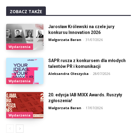
ZOBACZ TAKŻE
Jarosław Królewski na czele jury
konkursu Innovation 2026
Małgorzata Baran
-
31/07/2026
Wydarzenia
SAPR rusza z konkursem dla młodych
talentów PR i komunikacji
Aleksandra Oleszycka
-
28/07/2026
Wydarzenia
20. edycja IAB MIXX Awards. Ruszyły
zgłoszenia!
Małgorzata Baran
-
17/07/2026
Wydarzenia