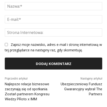
Na
E-
mai
St
Int
Zapisz moje nazwisko, adres e-mail i stronę internetową w
tej przeglądarce na następny raz, gdy skomentuję.
Alternative:
Poprzedni artykuł
Następny artykuł
Najlepsze relacje biznesowe
Ubezpieczeniowy Fundusz
zaczynają się od spotkania.
Gwarancyjny wybrał The
Zostań partnerem Kongresu
Partners
Wiedzy PRoto x IMM