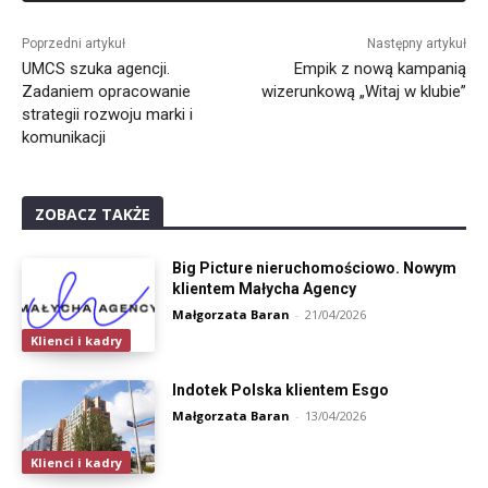
Alternative:
Poprzedni artykuł
Następny artykuł
UMCS szuka agencji.
Empik z nową kampanią
Zadaniem opracowanie
wizerunkową „Witaj w klubie”
strategii rozwoju marki i
komunikacji
ZOBACZ TAKŻE
Big Picture nieruchomościowo. Nowym
klientem Małycha Agency
Małgorzata Baran
-
21/04/2026
Klienci i kadry
Indotek Polska klientem Esgo
Małgorzata Baran
-
13/04/2026
Klienci i kadry