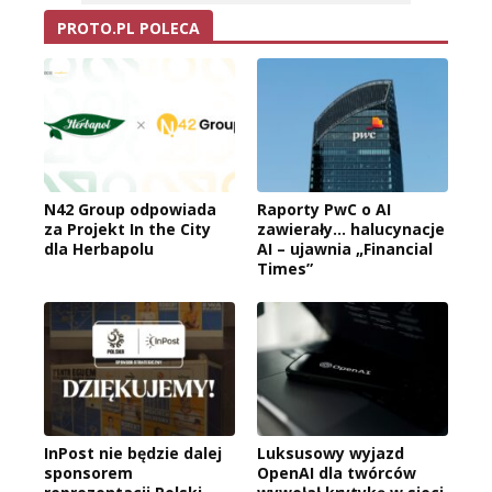
PROTO.PL POLECA
N42 Group odpowiada
Raporty PwC o AI
za Projekt In the City
zawierały… halucynacje
dla Herbapolu
AI – ujawnia „Financial
Times”
InPost nie będzie dalej
Luksusowy wyjazd
sponsorem
OpenAI dla twórców