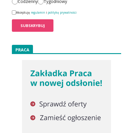
Codzienny
Tygodniowy
Akceptuję
regulamin
i
politykę prywatności
PRACA