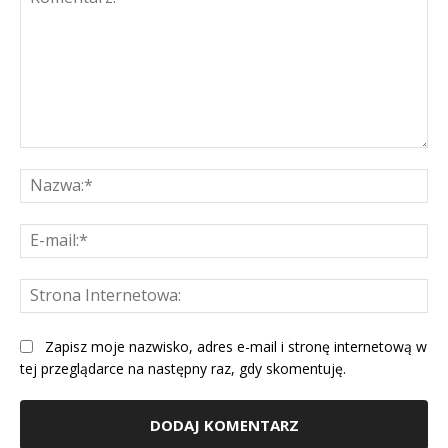
Komentarz:
Na
E-
mai
St
Int
Zapisz moje nazwisko, adres e-mail i stronę internetową w
tej przeglądarce na następny raz, gdy skomentuję.