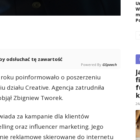
U
W
m
P
 aby odsłuchać tę zawartość
Powered By
GSpeech
J
 roku poinformowało o poszerzeniu
f
f
u działu Creative. Agencja zatrudniła
k
 objął Zbigniew Tworek.
24
iada za kampanie dla klientów
elling oraz influencer marketing. Jego
nie reklamowe skierowane do internetu