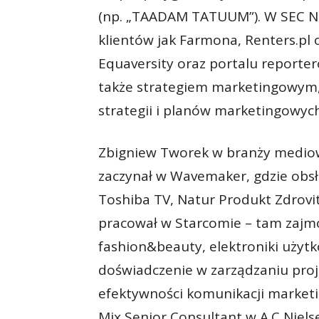
(np. „TAADAM TATUUM”). W SEC Ne
klientów jak Farmona, Renters.pl o
Equaversity oraz portalu reporte
także strategiem marketingowym, 
strategii i planów marketingowyc
Zbigniew Tworek w branży mediowe
zaczynał w Wavemaker, gdzie obsług
Toshiba TV, Natur Produkt Zdrovit.
pracował w Starcomie – tam zajmo
fashion&beauty, elektroniki użyt
doświadczenie w zarządzaniu proj
efektywności komunikacji market
Mix Senior Consultant w A.C Niels