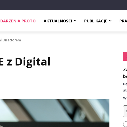
DARZENIA PROTO
AKTUALNOŚCI
PUBLIKACJE
PR
al Directorem
 z Digital
Z
b
Bą
at
Wy