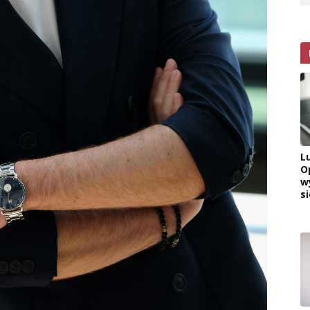
L
O
w
si