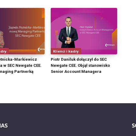
adry
Klienci i kadry
ętnicka-Markiewicz
Piotr Daniluk dołączył do SEC
a w SEC Newgate CEE.
Newgate CEE. Objął stanowisko
naging Partnerką
Senior Account Managera
NAS
S