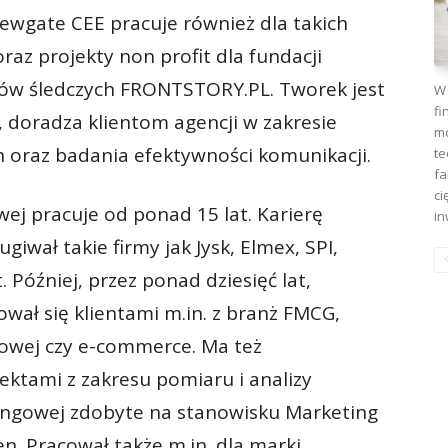
wgate CEE pracuje również dla takich
raz projekty non profit dla fundacji
rów śledczych FRONTSTORY.PL. Tworek jest
W 
fi
doradza klientom agencji w zakresie
mo
h oraz badania efektywności komunikacji.
te
fa
ci
j pracuje od ponad 15 lat. Karierę
in
iwał takie firmy jak Jysk, Elmex, SPI,
 Później, przez ponad dziesięć lat,
wał się klientami m.in. z branż FMCG,
kowej czy e-commerce. Ma też
ektami z zakresu pomiaru i analizy
ingowej zdobyte na stanowisku Marketing
en. Pracował także m.in. dla marki