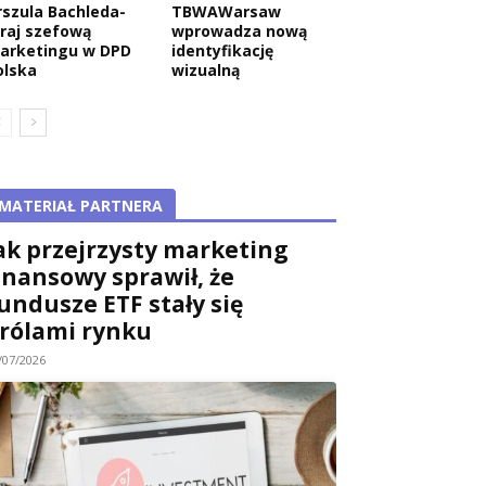
rszula Bachleda-
TBWAWarsaw
raj szefową
wprowadza nową
arketingu w DPD
identyfikację
olska
wizualną
MATERIAŁ PARTNERA
ak przejrzysty marketing
inansowy sprawił, że
undusze ETF stały się
rólami rynku
/07/2026