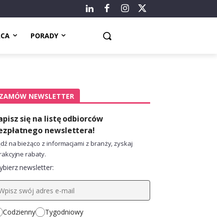
ACA
PORADY
ZAMÓW NEWSLETTER
apisz się na listę odbiorców
ezpłatnego newslettera!
dź na bieżąco z informacjami z branży, zyskaj
rakcyjne rabaty.
bierz newsletter:
Codzienny
Tygodniowy