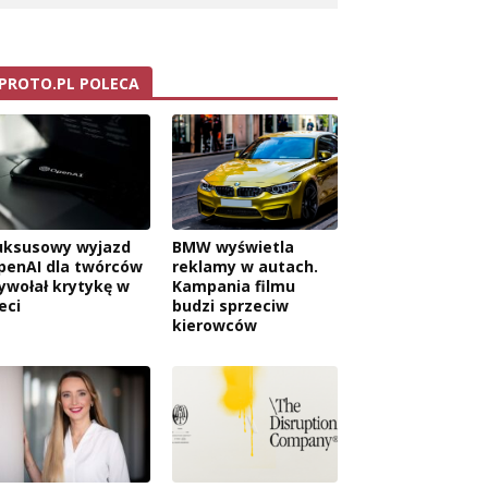
PROTO.PL POLECA
uksusowy wyjazd
BMW wyświetla
penAI dla twórców
reklamy w autach.
ywołał krytykę w
Kampania filmu
eci
budzi sprzeciw
kierowców