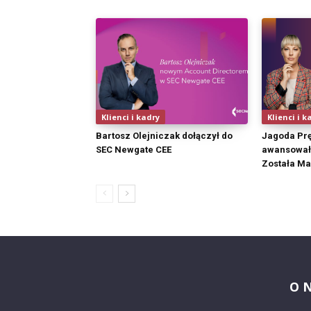
Klienci i kadry
Klienci i k
Bartosz Olejniczak dołączył do
Jagoda Pr
SEC Newgate CEE
awansował
Została Ma
O 