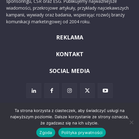
sponsoringu, CSR oraz ESG. Publikujemy najważniejsze
wiadomości, przekrojowe artykuły, przykłady najciekawszych
kampanii, wywiady oraz badania, wspierając rozwój branży
komunikacji marketingowej od 2004 roku.
REKLAMA
KONTAKT
SOCIAL MEDIA
Ta strona korzysta z ciasteczek, aby świadczyć usługi na
najwyższym poziomie. Dalsze korzystanie ze strony oznacza,
© 2024 PRoto.pl
że zgadzasz się na ich użycie.
Zgoda
Polityka prywatności
Kontakt
O nas
Reklama
Zastrzeżenia prawne