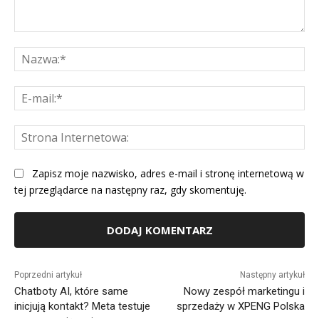
Komentarz:
Na
E-
mai
St
Int
Zapisz moje nazwisko, adres e-mail i stronę internetową w
tej przeglądarce na następny raz, gdy skomentuję.
Alternative:
Poprzedni artykuł
Następny artykuł
Chatboty AI, które same
Nowy zespół marketingu i
inicjują kontakt? Meta testuje
sprzedaży w XPENG Polska