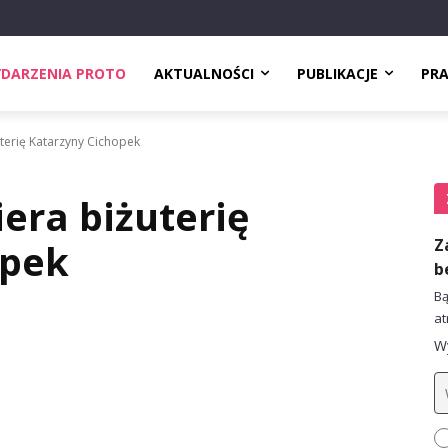
DARZENIA PROTO
AKTUALNOŚCI
PUBLIKACJE
PR
terię Katarzyny Cichopek
era biżuterię
Z
opek
b
Bą
at
Wy