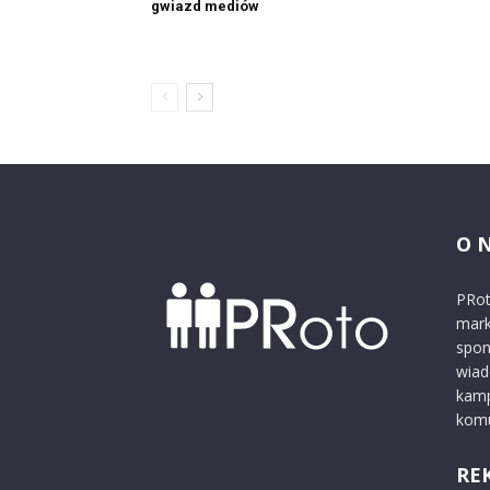
gwiazd mediów
O 
PRot
mark
spon
wiad
kamp
komu
RE