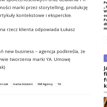
P
ości marki przez storytelling, produkcję
„
W
tykuły kontekstowe i eksperckie.
o
P
d
m
 na rzecz klienta odpowiada Łukasz
ań new business – agencja podkreśla, że
atywie tworzenia marki YA. Umowę
ak)
J
f
f
erczak
marka biżuterii
SMI Agency
YA
k
24