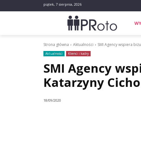
piątek, 7 sierpnia, 2026
WY
Strona główna
Aktualności
SMI Agency wspiera biżu
Aktualności
Klienci i kadry
SMI Agency wspi
Katarzyny Cich
18/09/2020