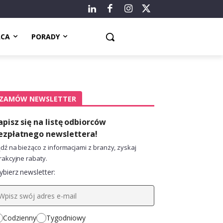
ACA
PORADY
ZAMÓW NEWSLETTER
apisz się na listę odbiorców
ezpłatnego newslettera!
dź na bieżąco z informacjami z branży, zyskaj
rakcyjne rabaty.
bierz newsletter:
Codzienny
Tygodniowy