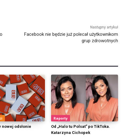
Następny artykuł
do
Facebook nie będzie już polecał użytkownikom
grup zdrowotnych
ci
Raporty
w nowej odsłonie
Od „Halo tu Polsat” po TikToka.
Katarzyna Cichopek