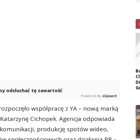
B
Cl
D
G
 aby odsłuchać tę zawartość
Powered By
GSpeech
 rozpoczęło współpracę z YA – nową marką
ę Katarzynę Cichopek. Agencja odpowiada
 komunikacji, produkcję spotów wideo,
ów społecznościowych oraz działania PR –