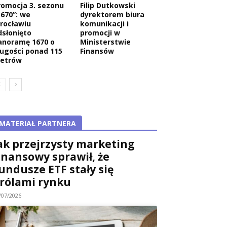
romocja 3. sezonu
Filip Dutkowski
1670”: we
dyrektorem biura
rocławiu
komunikacji i
dsłonięto
promocji w
anoramę 1670 o
Ministerstwie
ługości ponad 115
Finansów
etrów
MATERIAŁ PARTNERA
ak przejrzysty marketing
inansowy sprawił, że
undusze ETF stały się
rólami rynku
/07/2026