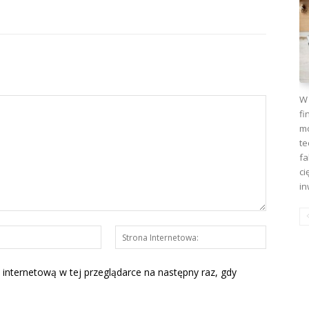
W 
fi
mo
te
fa
ci
in
E-
Strona
mail:*
Interneto
 internetową w tej przeglądarce na następny raz, gdy