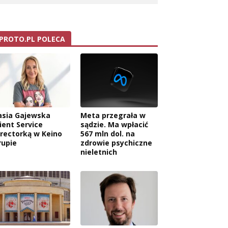
PROTO.PL POLECA
asia Gajewska
Meta przegrała w
ient Service
sądzie. Ma wpłacić
irectorką w Keino
567 mln dol. na
rupie
zdrowie psychiczne
nieletnich