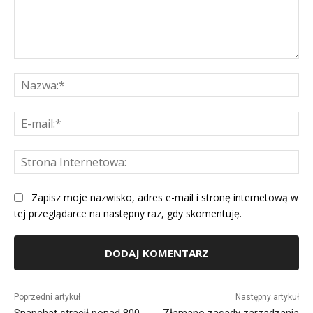
Komentarz:
Na
E-
mai
St
Int
Zapisz moje nazwisko, adres e-mail i stronę internetową w
tej przeglądarce na następny raz, gdy skomentuję.
Alternative:
Poprzedni artykuł
Następny artykuł
Snapchat stracił ponad 800
Złamano zasady zarządzania