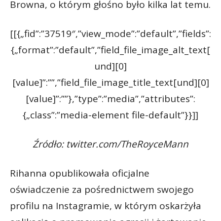
Browna, o którym głośno było kilka lat temu.
[[{„fid”:”37519″,”view_mode”:”default”,”fields”:
{„format”:”default”,”field_file_image_alt_text[
und][0]
[value]”:””,”field_file_image_title_text[und][0]
[value]”:””},”type”:”media”,”attributes”:
{„class”:”media-element file-default”}}]]
Źródło: twitter.com/TheRoyceMann
Rihanna opublikowała oficjalne
oświadczenie za pośrednictwem swojego
profilu na Instagramie, w którym oskarżyła