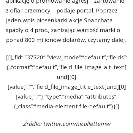
aplikację o promowanie agresji i żartowanie
z ofiar przemocy – podaje portal. Poprzez
jeden wpis piosenkarki akcje Snapchata
spadły o 4 proc., zaniżając wartość marki o
ponad 800 milionów dolarów, czytamy dalej.
[[{„fid”:”37520″,”view_mode”:”default”,”fields”:
{„format”:”default”,”field_file_image_alt_text[
und][0]
[value]”:””,”field_file_image_title_text[und][0]
[value]”:””},”type”:”media”,”attributes”:
{„class”:”media-element file-default”}}]]
Źródło: twitter.com/nicollettemw