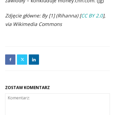
zawiodły – konkluduje money.cnn.com. (jg)
Zdjęcie główne: By [1] (Rihanna) [
CC BY 2.0
],
via Wikimedia Commons
ZOSTAW KOMENTARZ