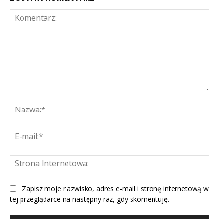
Komentarz:
Na
E-
mai
St
Int
Zapisz moje nazwisko, adres e-mail i stronę internetową w
tej przeglądarce na następny raz, gdy skomentuję.