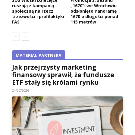
SOS Wioski Dziecięce
Promocja 3. sezonu
ruszają z kampanią
„1670”: we Wrocławiu
społeczną na rzecz
odsłonięto Panoramę
trzeźwości i profilaktyki
1670 o długości ponad
FAS
115 metrów
MATERIAŁ PARTNERA
Jak przejrzysty marketing
finansowy sprawił, że fundusze
ETF stały się królami rynku
24/07/2026