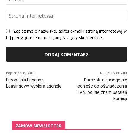
mai
St
Int
Zapisz moje nazwisko, adres e-mail i stronę internetową w
tej przeglądarce na następny raz, gdy skomentuję.
Alternative:
Poprzedni artykuł
Następny artykuł
Europejski Fundusz
Durczok: nie mogę się
Leasingowy wybiera agencję
odnieść do oświadczenia
TVN, bo nie znam ustaleń
komisji
ZAMÓW NEWSLETTER