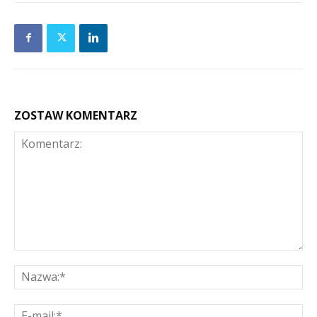
ZOSTAW KOMENTARZ
Komentarz:
Na
E-