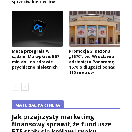
sprzeciw kierowców
Meta przegrała w
Promocja 3. sezonu
sądzie. Ma wpłacić 567
„1670”: we Wrocławiu
mln dol. na zdrowie
odsłonięto Panoramę
psychiczne nieletnich
1670 o długości ponad
115 metrów
MATERIAŁ PARTNERA
Jak przejrzysty marketing
finansowy sprawił, że fundusze
ETF stały się królami rynku