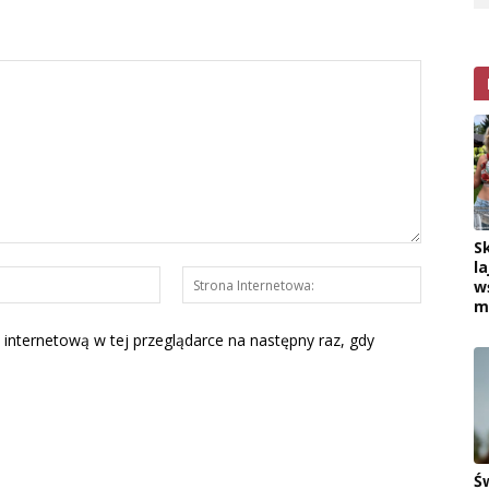
S
la
E-
Strona
w
mail:*
Interneto
m
 internetową w tej przeglądarce na następny raz, gdy
Ś