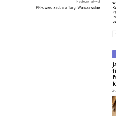
Następny artykuł
w
K
PR-owiec zadba o Targi Warszawskie
P
i
pu
J
f
f
k
24