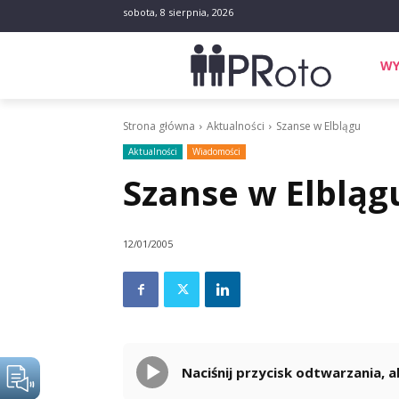
sobota, 8 sierpnia, 2026
WY
Strona główna
Aktualności
Szanse w Elblągu
Aktualności
Wiadomości
Szanse w Elbląg
12/01/2005
Naciśnij przycisk odtwarzania,