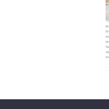
W 
fi
mo
te
fa
ci
in