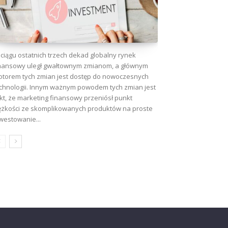
ciągu ostatnich trzech dekad globalny rynek
nansowy uległ gwałtownym zmianom, a głównym
torem tych zmian jest dostęp do nowoczesnych
chnologii. Innym ważnym powodem tych zmian jest
kt, że marketing finansowy przeniósł punkt
ężkości ze skomplikowanych produktów na proste
westowanie...