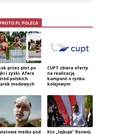
PROTO.PL POLECA
kok przez płot po
CUPT zbiera oferty
jki i zyski. Afera
na realizację
śród polskich
kampanii o rynku
wa:
arek modowych
kolejowym
wiatowe media pod
Kto „lajkuje” Rozwój