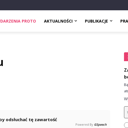
DARZENIA PROTO
AKTUALNOŚCI
PUBLIKACJE
PR
u
Z
b
Bą
at
Wy
 aby odsłuchać tę zawartość
Powered By
GSpeech