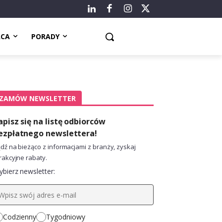
ACA
PORADY
ZAMÓW NEWSLETTER
apisz się na listę odbiorców
ezpłatnego newslettera!
dź na bieżąco z informacjami z branży, zyskaj
rakcyjne rabaty.
bierz newsletter:
Codzienny
Tygodniowy