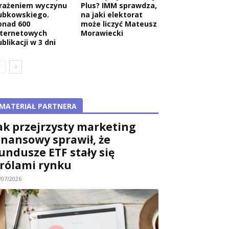
rażeniem wyczynu
Plus? IMM sprawdza,
ubkowskiego.
na jaki elektorat
onad 600
może liczyć Mateusz
nternetowych
Morawiecki
blikacji w 3 dni
MATERIAŁ PARTNERA
ak przejrzysty marketing
inansowy sprawił, że
undusze ETF stały się
rólami rynku
/07/2026