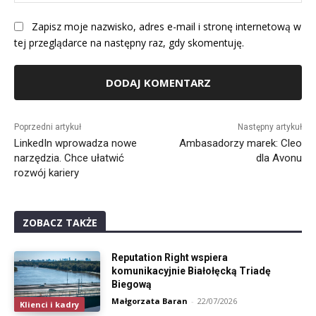
Int
Zapisz moje nazwisko, adres e-mail i stronę internetową w
tej przeglądarce na następny raz, gdy skomentuję.
Alternative:
Poprzedni artykuł
Następny artykuł
LinkedIn wprowadza nowe
Ambasadorzy marek: Cleo
narzędzia. Chce ułatwić
dla Avonu
rozwój kariery
ZOBACZ TAKŻE
Reputation Right wspiera
komunikacyjnie Białołęcką Triadę
Biegową
Małgorzata Baran
-
22/07/2026
Klienci i kadry