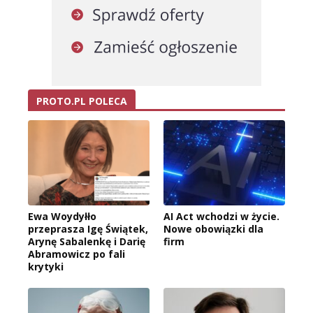
PROTO.PL POLECA
Ewa Woydyłło
AI Act wchodzi w życie.
przeprasza Igę Świątek,
Nowe obowiązki dla
Arynę Sabalenkę i Darię
firm
Abramowicz po fali
krytyki