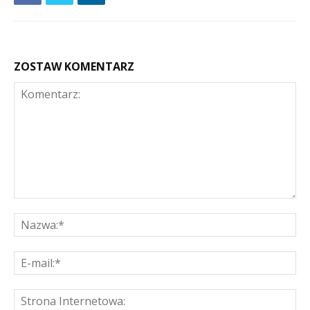
ZOSTAW KOMENTARZ
Komentarz:
Na
E-
mai
St