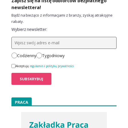
Zapisz się na listę odbiorców bezpłatnego
newslettera!
Bądź na bieżąco z informacjami z branży, zyskaj atrakcyjne
rabaty.
Wybierz newsletter:
Codzienny
Tygodniowy
Akceptuję
regulamin
i
politykę prywatności
PRACA