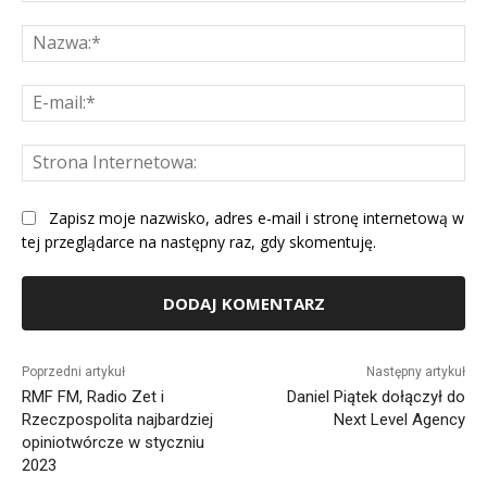
Komentarz:
Na
E-
mai
St
Int
Zapisz moje nazwisko, adres e-mail i stronę internetową w
tej przeglądarce na następny raz, gdy skomentuję.
Alternative:
Poprzedni artykuł
Następny artykuł
RMF FM, Radio Zet i
Daniel Piątek dołączył do
Rzeczpospolita najbardziej
Next Level Agency
opiniotwórcze w styczniu
2023