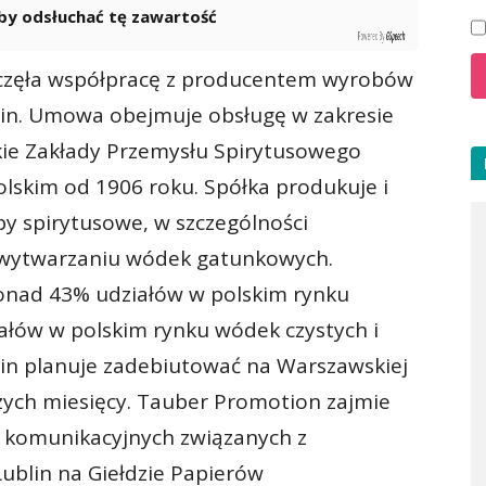
 aby odsłuchać tę zawartość
Powered By
GSpeech
częła współpracę z producentem wyrobów
lin. Umowa obejmuje obsługę w zakresie
lskie Zakłady Przemysłu Spirytusowego
olskim od 1906 roku. Spółka produkuje i
y spirytusowe, w szczególności
a wytwarzaniu wódek gatunkowych.
onad 43% udziałów w polskim rynku
łów w polskim rynku wódek czystych i
in planuje zadebiutować na Warszawskiej
ższych miesięcy. Tauber Promotion zajmie
ań komunikacyjnych związanych z
blin na Giełdzie Papierów