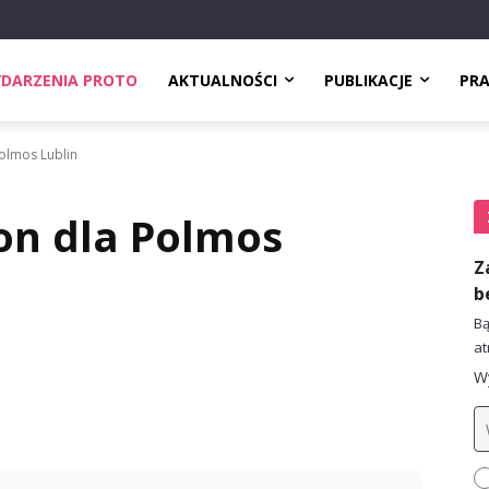
DARZENIA PROTO
AKTUALNOŚCI
PUBLIKACJE
PR
olmos Lublin
on dla Polmos
Z
b
Bą
at
Wy