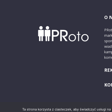
O 
PRot
mark
spon
wiad
kamp
komu
RE
KO
Ta strona korzysta z ciasteczek, aby świadczyć usługi na