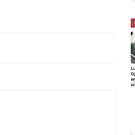
L
O
w
si