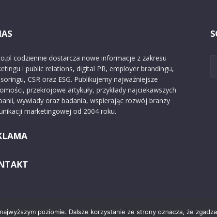
NAS
S
o.pl codziennie dostarcza nowe informacje z zakresu
etingu i public relations, digital PR, employer brandingu,
soringu, CSR oraz ESG. Publikujemy najważniejsze
omości, przekrojowe artykuły, przykłady najciekawszych
anii, wywiady oraz badania, wspierając rozwój branży
nikacji marketingowej od 2004 roku.
KLAMA
NTAKT
 najwyższym poziomie. Dalsze korzystanie ze strony oznacza, że zgadzas