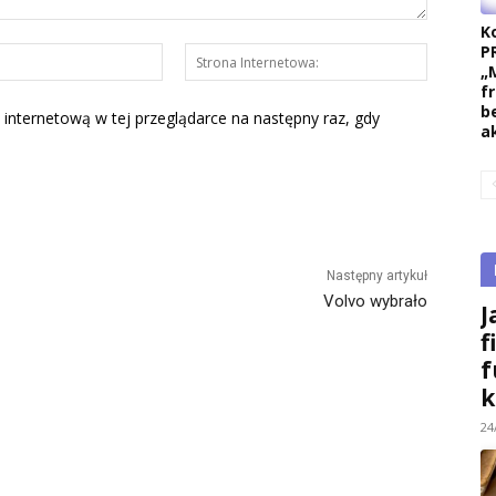
K
P
E-
Strona
„
mail:*
Interneto
f
b
 internetową w tej przeglądarce na następny raz, gdy
a
Następny artykuł
Volvo wybrało
J
f
f
k
24