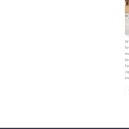
W 
fi
mo
te
fa
ci
in