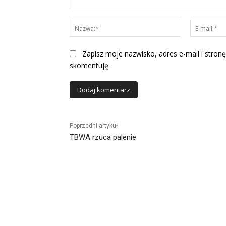
Komentarz:
Nazwa:*
Zapisz moje nazwisko, adres e-mail i stronę
skomentuję.
Alternative:
Poprzedni artykuł
TBWA rzuca palenie