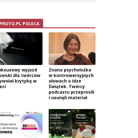
PROTO.PL POLECA
uksusowy wyjazd
Znana psycholożka
penAI dla twórców
w kontrowersyjnych
ywołał krytykę w
słowach o Idze
eci
Świątek. Twórcy
podcastu przeprosili
i usunęli materiał