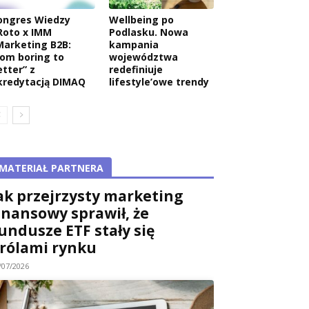
ongres Wiedzy
Wellbeing po
Roto x IMM
Podlasku. Nowa
Marketing B2B:
kampania
wa:
rom boring to
województwa
etter” z
redefiniuje
kredytacją DIMAQ
lifestyle’owe trendy
MATERIAŁ PARTNERA
ak przejrzysty marketing
inansowy sprawił, że
undusze ETF stały się
rólami rynku
/07/2026