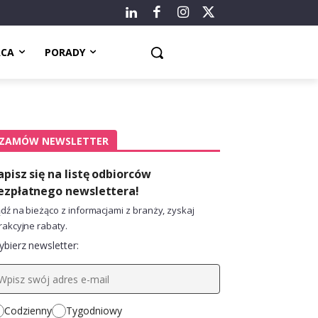
ACA
PORADY
ZAMÓW NEWSLETTER
apisz się na listę odbiorców
ezpłatnego newslettera!
dź na bieżąco z informacjami z branży, zyskaj
rakcyjne rabaty.
bierz newsletter:
Codzienny
Tygodniowy