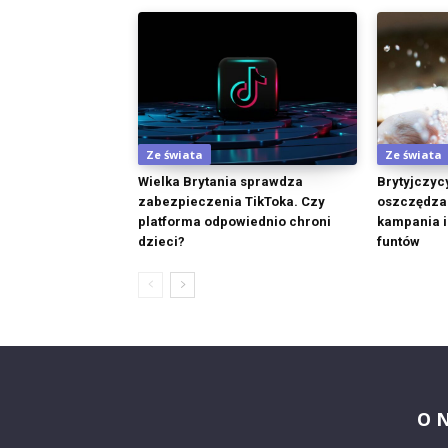
Ze świata
Ze świata
Wielka Brytania sprawdza
Brytyjczyc
zabezpieczenia TikToka. Czy
oszczędzan
platforma odpowiednio chroni
kampania i
dzieci?
funtów
O 