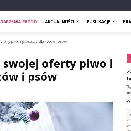
DARZENIA PROTO
AKTUALNOŚCI
PUBLIKACJE
PR
oferty piwo i prosecco dla kotów i psów
swojej oferty piwo i
Z
tów i psów
b
Bą
at
Wy