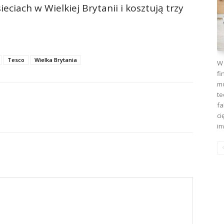
eciach w Wielkiej Brytanii i kosztują trzy
Tesco
Wielka Brytania
W 
fi
mo
te
fa
ci
in