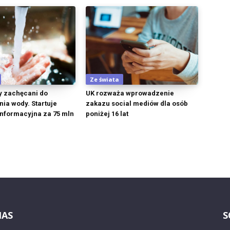
Ze świata
y zachęcani do
UK rozważa wprowadzenie
ia wody. Startuje
zakazu social mediów dla osób
nformacyjna za 75 mln
poniżej 16 lat
NAS
S