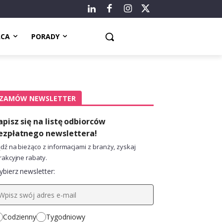
ACA
PORADY
ZAMÓW NEWSLETTER
apisz się na listę odbiorców
ezpłatnego newslettera!
dź na bieżąco z informacjami z branży, zyskaj
rakcyjne rabaty.
bierz newsletter:
Codzienny
Tygodniowy