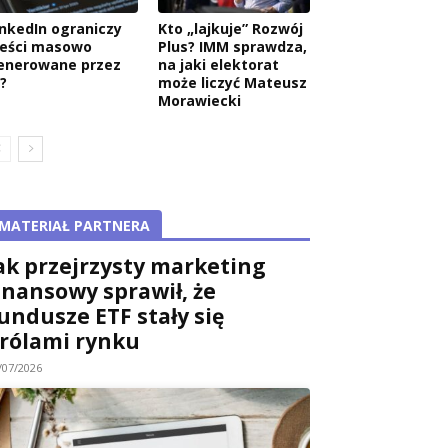
inkedIn ograniczy
Kto „lajkuje” Rozwój
reści masowo
Plus? IMM sprawdza,
enerowane przez
na jaki elektorat
?
może liczyć Mateusz
Morawiecki
MATERIAŁ PARTNERA
ak przejrzysty marketing
inansowy sprawił, że
undusze ETF stały się
rólami rynku
/07/2026