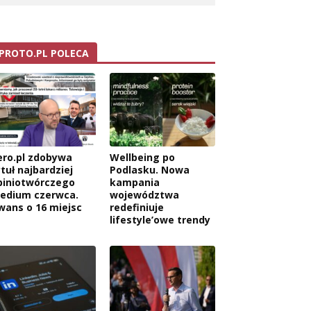
PROTO.PL POLECA
ero.pl zdobywa
Wellbeing po
tuł najbardziej
Podlasku. Nowa
piniotwórczego
kampania
edium czerwca.
województwa
wans o 16 miejsc
redefiniuje
lifestyle’owe trendy