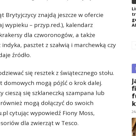
L
t Brytyjczycy znajdą jeszcze w ofercie
t
g
j wypieku – przyp.red.), kalendarz
AI
krakersy dla czworonogów, a także
 indyka, pasztet z szałwią i marchewką czy
aje źródło.
odziewać się resztek z świątecznego stołu.
J
ąt domowych mogą pójść o krok dalej.
f
cy cieszą się szklaneczką szampana lub
f
y, również mogą dołączyć do swoich
k
.pl cytując wypowiedź Fiony Moss,
24
esoriów dla zwierząt w Tesco.