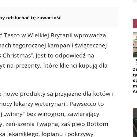
 aby odsłuchać tę zawartość
Powered By
GSpeech
ieć Tesco w Wielkiej Brytanii wprowadza
mach tegorocznej kampanii świątecznej
 Christmas”. Jest to odpowiedź na
yt na prezenty, które klienci kupują dla
Z
ty
o
m
A
że nowe produkty są przyjazne dla kotów i
mocy lekarzy weterynarii. Pawsecco to
 „winny” bez winogron, zawierający
, żeń-szenia i wapna, zaś piwo Bottom
ka lekarskiego, łopianu i pokrzywy.