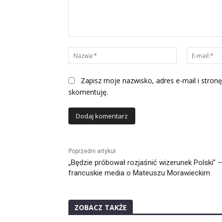
Komentarz:
Nazwa:*
Zapisz moje nazwisko, adres e-mail i stronę
skomentuję.
Alternative:
Poprzedni artykuł
„Będzie próbował rozjaśnić wizerunek Polski” –
francuskie media o Mateuszu Morawieckim
ZOBACZ TAKŻE