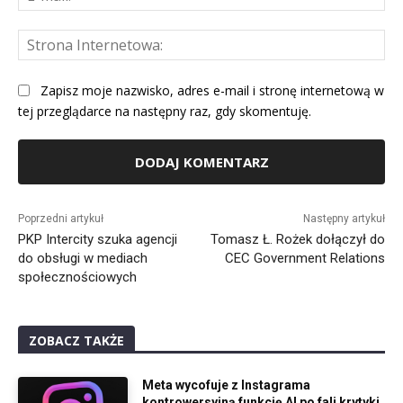
mai
St
Int
Zapisz moje nazwisko, adres e-mail i stronę internetową w
tej przeglądarce na następny raz, gdy skomentuję.
Alternative:
Poprzedni artykuł
Następny artykuł
PKP Intercity szuka agencji
Tomasz Ł. Rożek dołączył do
do obsługi w mediach
CEC Government Relations
społecznościowych
ZOBACZ TAKŻE
Meta wycofuje z Instagrama
kontrowersyjną funkcję AI po fali krytyki