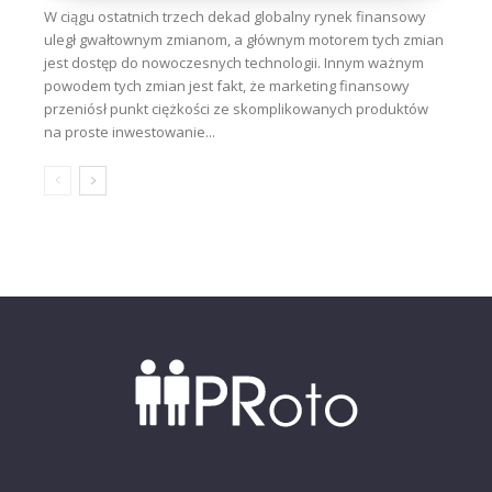
W ciągu ostatnich trzech dekad globalny rynek finansowy
uległ gwałtownym zmianom, a głównym motorem tych zmian
jest dostęp do nowoczesnych technologii. Innym ważnym
powodem tych zmian jest fakt, że marketing finansowy
przeniósł punkt ciężkości ze skomplikowanych produktów
na proste inwestowanie...