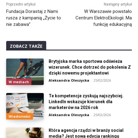
Poprzedni artykuł
Następny artykuł
Fundacja Dorastaj z Nami
W Warszawie powstało
rusza z kampanią „Życie to
Centrum ElektroEkologii. Ma
nie zabawa”
funkcję edukacyjną
ZOBACZ TAKŻE
Brytyjska marka sportowa odświeża
wizerunek. Chce dotrzeć do pokolenia Z
dzięki nowemu projektantowi
Aleksandra Oleszycka
-
25/02/2026
W mediach
Te kompetencje zyskują najszybciej.
LinkedIn wskazuje kierunek dla
marketerów na 2026 rok
Aleksandra Oleszycka
-
25/02/2026
Wiadomości
Która agencja rządzi w branży social
media? Jest nowa edycja rankingu