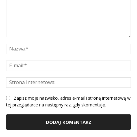
Komentarz:
Na
E-
mai
St
Int
Zapisz moje nazwisko, adres e-mail i stronę internetową w
tej przeglądarce na następny raz, gdy skomentuję.
Alternative: