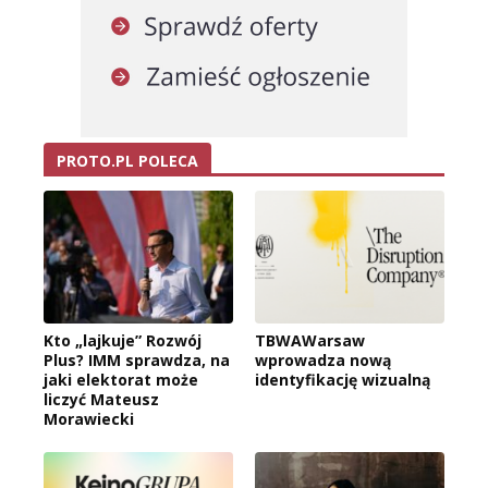
PROTO.PL POLECA
Kto „lajkuje” Rozwój
TBWAWarsaw
Plus? IMM sprawdza, na
wprowadza nową
jaki elektorat może
identyfikację wizualną
liczyć Mateusz
Morawiecki