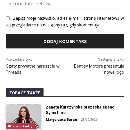
St
Int
Zapisz moje nazwisko, adres e-mail i stronę internetową w
tej przeglądarce na następny raz, gdy skomentuję.
Alternative:
Poprzedni artykuł
Następny artykuł
Czaty prywatne nareszcie w
Bentley Motors prezentuje
Threads!
nowe logo
ZOBACZ TAKŻE
Żaneta Kurczyńska prezeską agencji
Synertime
Małgorzata Baran
-
28/07/2026
Klienci i kadry