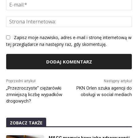
E-
mai
St
Int
Zapisz moje nazwisko, adres e-mail i stronę internetową w
tej przeglądarce na następny raz, gdy skomentuję.
Alternative:
Poprzedni artykuł
Następny artykuł
„Przezroczyste” ciężarówki
PKN Orlen szuka agencji do
zmniejszą liczbę wypadków
obsługi w social mediach
drogowych?
ZOBACZ TAKŻE