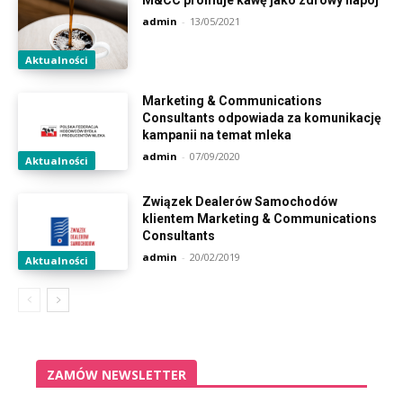
M&CC promuje kawę jako zdrowy napój
admin
-
13/05/2021
Aktualności
Marketing & Communications
Consultants odpowiada za komunikację
kampanii na temat mleka
admin
-
07/09/2020
Aktualności
Związek Dealerów Samochodów
klientem Marketing & Communications
Consultants
admin
-
20/02/2019
Aktualności
ZAMÓW NEWSLETTER