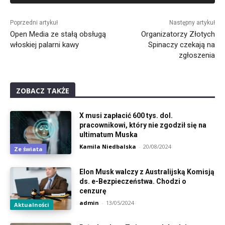
Alternative:
Poprzedni artykuł
Następny artykuł
Open Media ze stałą obsługą
Organizatorzy Złotych
włoskiej palarni kawy
Spinaczy czekają na
zgłoszenia
ZOBACZ TAKŻE
X musi zapłacić 600 tys. dol.
pracownikowi, który nie zgodził się na
ultimatum Muska
Kamila Niedbalska
-
20/08/2024
Ze świata
Elon Musk walczy z Australijską Komisją
ds. e-Bezpieczeństwa. Chodzi o
cenzurę
admin
-
13/05/2024
Aktualności