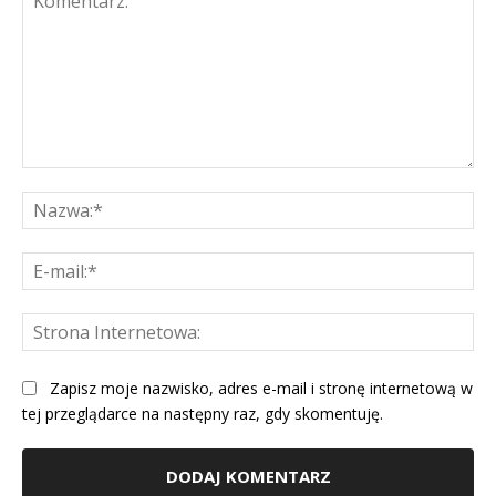
Komentarz:
Na
E-
mai
St
Int
Zapisz moje nazwisko, adres e-mail i stronę internetową w
tej przeglądarce na następny raz, gdy skomentuję.