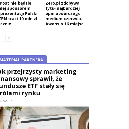
nPost nie będzie
Zero.pl zdobywa
alej sponsorem
tytuł najbardziej
eprezentacji Polski.
opiniotwórczego
ZPN traci 10 mln zł
medium czerwca.
ocznie
Awans o 16 miejsc
MATERIAŁ PARTNERA
ak przejrzysty marketing
inansowy sprawił, że
undusze ETF stały się
rólami rynku
/07/2026