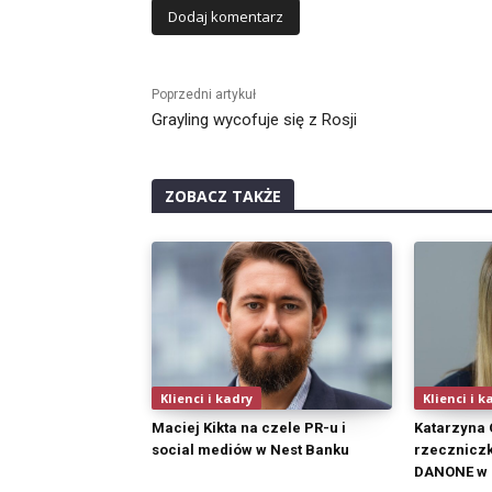
Alternative:
Poprzedni artykuł
Grayling wycofuje się z Rosji
ZOBACZ TAKŻE
Klienci i kadry
Klienci i k
Maciej Kikta na czele PR-u i
Katarzyna
social mediów w Nest Banku
rzeczniczk
DANONE w 