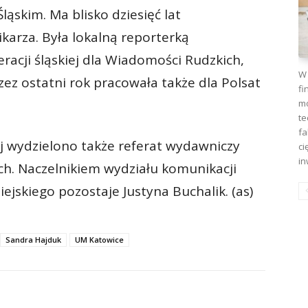
ąskim. Ma blisko dziesięć lat
karza. Była lokalną reporterką
racji śląskiej dla Wiadomości Rudzkich,
W 
Przez ostatni rok pracowała także dla Polsat
fi
mo
te
fa
j wydzielono także referat wydawniczy
ci
in
ych. Naczelnikiem wydziału komunikacji
ejskiego pozostaje Justyna Buchalik. (as)
Sandra Hajduk
UM Katowice