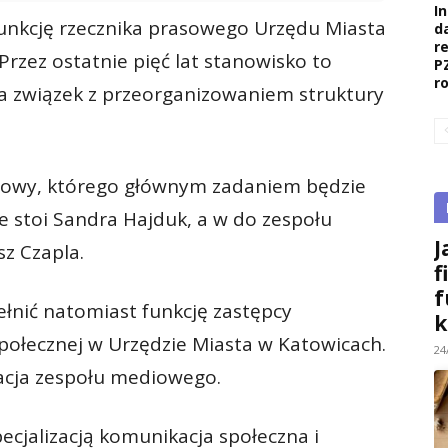
I
unkcję rzecznika prasowego Urzędu Miasta
d
r
rzez ostatnie pięć lat stanowisko to
P
r
 związek z przeorganizowaniem struktury
owy, którego głównym zadaniem będzie
le stoi Sandra Hajduk, a w do zespołu
J
z Czapla.
f
f
ełnić natomiast funkcję zastępcy
k
społecznej w Urzędzie Miasta w Katowicach.
24
nacja zespołu mediowego.
ecjalizacją komunikacja społeczna i