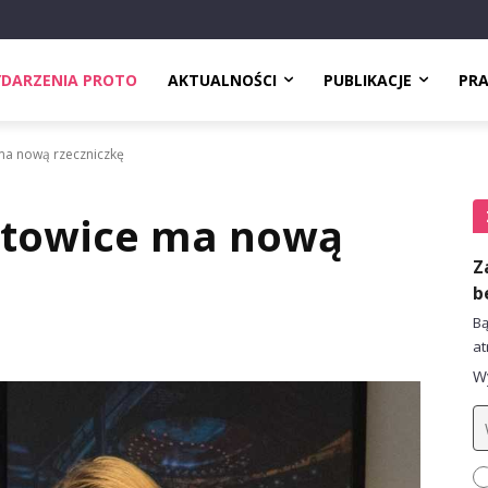
DARZENIA PROTO
AKTUALNOŚCI
PUBLIKACJE
PR
ma nową rzeczniczkę
atowice ma nową
Z
b
Bą
at
Wy