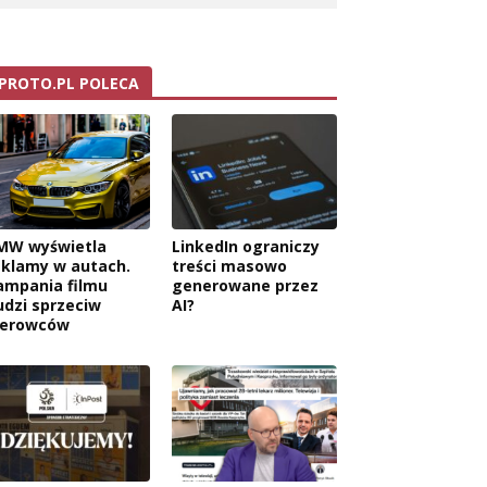
PROTO.PL POLECA
MW wyświetla
LinkedIn ograniczy
eklamy w autach.
treści masowo
ampania filmu
generowane przez
udzi sprzeciw
AI?
ierowców