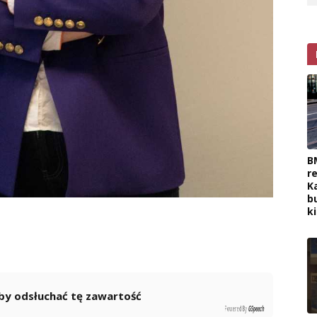
B
r
K
b
k
 aby odsłuchać tę zawartość
Powered By
GSpeech