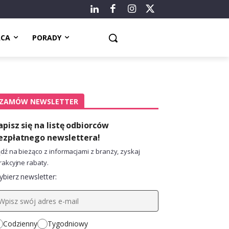
ACA
PORADY
ZAMÓW NEWSLETTER
apisz się na listę odbiorców
ezpłatnego newslettera!
dź na bieżąco z informacjami z branży, zyskaj
rakcyjne rabaty.
bierz newsletter:
Codzienny
Tygodniowy