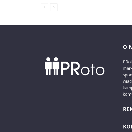
O 
PRot
mark
spon
wiad
kamp
komu
RE
KO