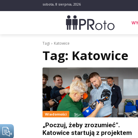
sobota, 8 sierpnia, 2026
WY
Tagi
Katowice
Tag:
Katowice
Wiadomości
„Poczuj, żeby zrozumieć”.
Katowice startują z projektem