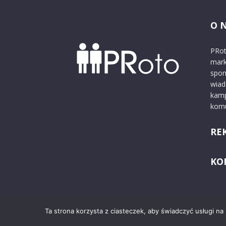
O 
PRot
mark
spon
wiad
kamp
komu
RE
KO
Ta strona korzysta z ciasteczek, aby świadczyć usługi na
© 2024 PRoto.pl