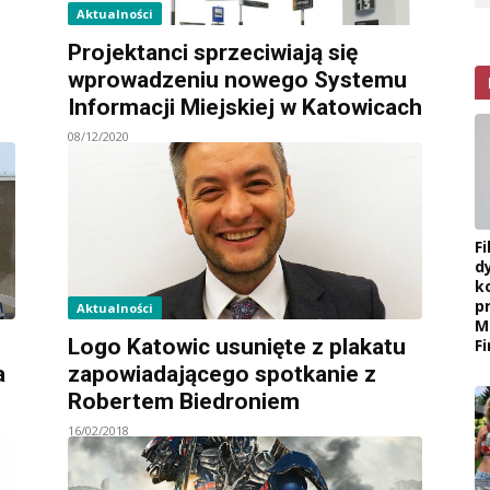
Aktualności
Projektanci sprzeciwiają się
wprowadzeniu nowego Systemu
Informacji Miejskiej w Katowicach
08/12/2020
F
d
k
p
Aktualności
M
Logo Katowic usunięte z plakatu
F
a
zapowiadającego spotkanie z
Robertem Biedroniem
16/02/2018