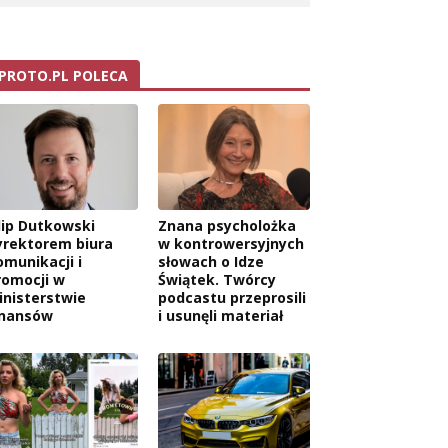
PROTO.PL POLECA
ilip Dutkowski
Znana psycholożka
yrektorem biura
w kontrowersyjnych
omunikacji i
słowach o Idze
romocji w
Świątek. Twórcy
inisterstwie
podcastu przeprosili
inansów
i usunęli materiał