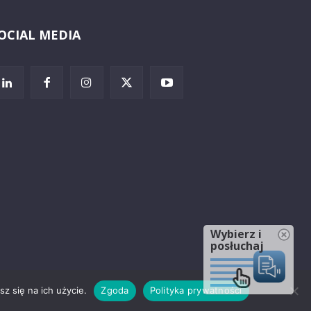
OCIAL MEDIA
Wybierz i
posłuchaj
z się na ich użycie.
Zgoda
Polityka prywatności
rzeżenia prawne