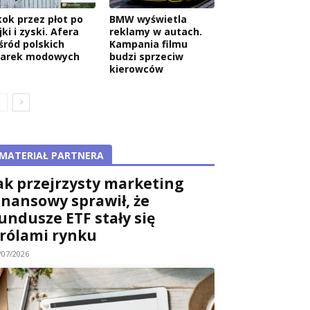
kok przez płot po
BMW wyświetla
jki i zyski. Afera
reklamy w autach.
śród polskich
Kampania filmu
arek modowych
budzi sprzeciw
kierowców
MATERIAŁ PARTNERA
ak przejrzysty marketing
inansowy sprawił, że
undusze ETF stały się
rólami rynku
/07/2026