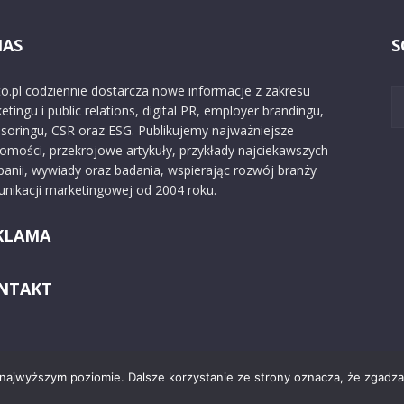
NAS
S
o.pl codziennie dostarcza nowe informacje z zakresu
etingu i public relations, digital PR, employer brandingu,
soringu, CSR oraz ESG. Publikujemy najważniejsze
omości, przekrojowe artykuły, przykłady najciekawszych
anii, wywiady oraz badania, wspierając rozwój branży
nikacji marketingowej od 2004 roku.
KLAMA
NTAKT
 najwyższym poziomie. Dalsze korzystanie ze strony oznacza, że zgadzas
Kontakt
O nas
Reklama
Zast