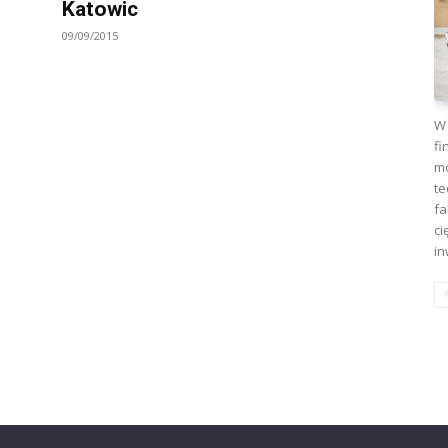
Katowic
09/09/2015
W 
fi
mo
te
fa
ci
in