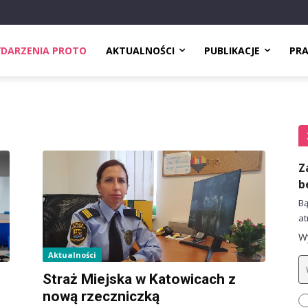
DARZENIA PROTO
AKTUALNOŚCI
PUBLIKACJE
PR
Z
b
Bą
at
Wy
Aktualności
Straż Miejska w Katowicach z
nową rzeczniczką