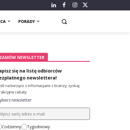
ACA
PORADY
ZAMÓW NEWSLETTER
apisz się na listę odbiorców
ezpłatnego newslettera!
dź na bieżąco z informacjami z branży, zyskaj
rakcyjne rabaty.
bierz newsletter:
Codzienny
Tygodniowy