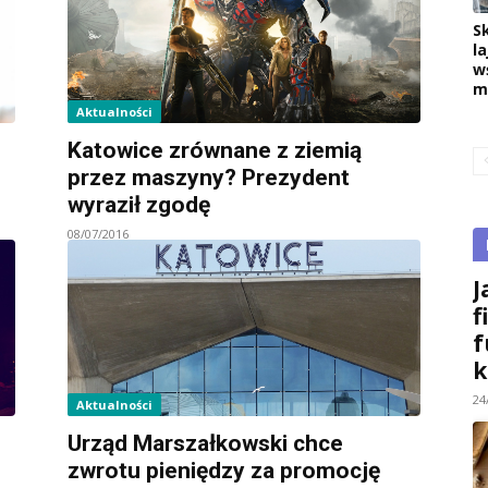
S
la
w
m
Aktualności
Katowice zrównane z ziemią
przez maszyny? Prezydent
wyraził zgodę
08/07/2016
J
f
f
k
24
Aktualności
Urząd Marszałkowski chce
zwrotu pieniędzy za promocję