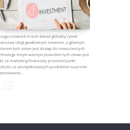
ciągu ostatnich trzech dekad globalny rynek
nansowy uległ gwałtownym zmianom, a głównym
torem tych zmian jest dostęp do nowoczesnych
chnologii. Innym ważnym powodem tych zmian jest
kt, że marketing finansowy przeniósł punkt
ężkości ze skomplikowanych produktów na proste
westowanie...