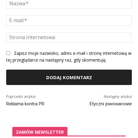
Na
E-
mai
St
Int
Zapisz moje nazwisko, adres e-mail i stronę internetową w
tej przeglądarce na następny raz, gdy skomentuję.
Alternative:
Poprzedni artykuł
Następny artykuł
Reklama kontra PR
Etyczni piwowarowie
ZAMÓW NEWSLETTER