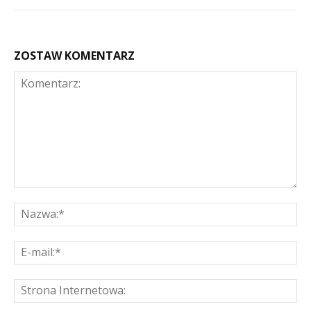
ZOSTAW KOMENTARZ
Komentarz:
Na
E-
mai
St
Int