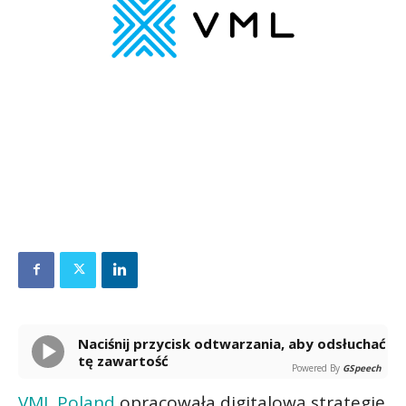
Naciśnij przycisk odtwarzania, aby odsłuchać
tę zawartość
Powered By
GSpeech
VML Poland
opracowała digitalową strategię