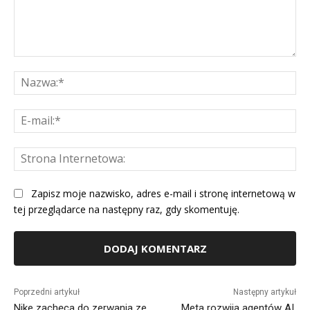
Komentarz:
Na
E-
mai
St
Int
Zapisz moje nazwisko, adres e-mail i stronę internetową w
tej przeglądarce na następny raz, gdy skomentuję.
Alternative:
Poprzedni artykuł
Następny artykuł
Nike zachęca do zerwania ze
Meta rozwija agentów AI.