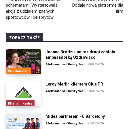
schematami. Wystartowała
Dodaje nową platformę dla
akcja z udziałem znanych
firm
sportowców i celebrytów
ZOBACZ TAKŻE
Joanna Brodzik po raz drugi została
ambasadorką Uzdrovisco
Aleksandra Oleszycka
-
29/07/2026
Wiadomości
Leroy Merlin klientem Clue PR
Aleksandra Oleszycka
-
29/07/2026
Klienci i kadry
Midea partnerem FC Barcelony
Aleksandra Oleszycka
-
21/07/2026