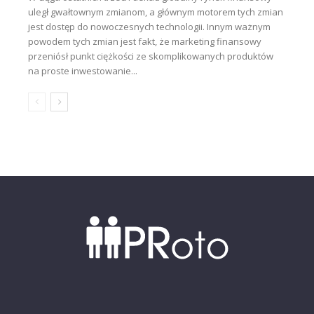
uległ gwałtownym zmianom, a głównym motorem tych zmian
jest dostęp do nowoczesnych technologii. Innym ważnym
powodem tych zmian jest fakt, że marketing finansowy
przeniósł punkt ciężkości ze skomplikowanych produktów
na proste inwestowanie...