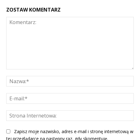
ZOSTAW KOMENTARZ
Komentarz:
Na
E-
mai
St
Int
Zapisz moje nazwisko, adres e-mail i stronę internetową w
tej przeglądarce na następny raz, gdy skomentuję.