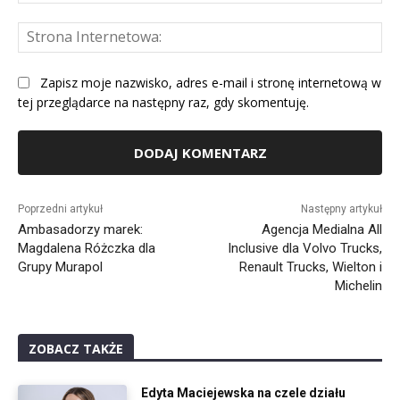
mai
St
Int
Zapisz moje nazwisko, adres e-mail i stronę internetową w
tej przeglądarce na następny raz, gdy skomentuję.
Alternative:
Poprzedni artykuł
Następny artykuł
Ambasadorzy marek:
Agencja Medialna All
Magdalena Różczka dla
Inclusive dla Volvo Trucks,
Grupy Murapol
Renault Trucks, Wielton i
Michelin
ZOBACZ TAKŻE
Edyta Maciejewska na czele działu