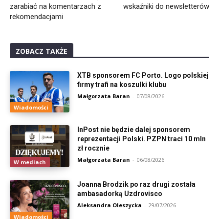
zarabiać na komentarzach z
wskaźniki do newsletterów
rekomendacjami
ZOBACZ TAKŻE
XTB sponsorem FC Porto. Logo polskiej
firmy trafi na koszulki klubu
Małgorzata Baran
-
07/08/2026
Wiadomości
InPost nie będzie dalej sponsorem
reprezentacji Polski. PZPN traci 10 mln
zł rocznie
Małgorzata Baran
-
06/08/2026
W mediach
Joanna Brodzik po raz drugi została
ambasadorką Uzdrovisco
Aleksandra Oleszycka
-
29/07/2026
Wiadomości