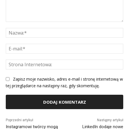
Komentarz:
Na
E-
mai
St
Int
Zapisz moje nazwisko, adres e-mail i stronę internetową w
tej przeglądarce na następny raz, gdy skomentuję.
Alternative:
Poprzedni artykuł
Następny artykuł
Instagramowi twórcy mogą
LinkedIn dodaje nowe