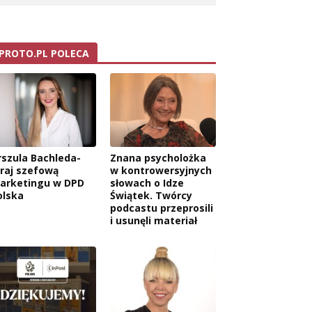
PROTO.PL POLECA
rszula Bachleda-
Znana psycholożka
raj szefową
w kontrowersyjnych
arketingu w DPD
słowach o Idze
olska
Świątek. Twórcy
podcastu przeprosili
i usunęli materiał