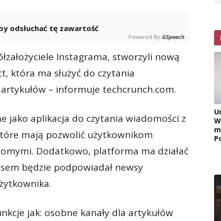
 aby odsłuchać tę zawartość
Powered By
GSpeech
ółzałożyciele Instagrama, stworzyli nową
t, która ma służyć do czytania
artykułów – informuje techcrunch.com.
U
ne jako aplikacja do czytania wiadomości z
W
m
tóre mają pozwolić użytkownikom
P
jomymi. Dodatkowo, platforma ma działać
zasem będzie podpowiadał newsy
żytkownika.
nkcje jak: osobne kanały dla artykułów