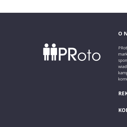
O 
PRot
mark
spon
wiad
kamp
komu
RE
KO