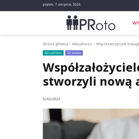
piątek, 7 sierpnia, 2026
WY
Strona główna
Aktualności
Współzałożyciele Instag
Aktualności
Ze świata
Współzałożyciel
stworzyli nową 
02/02/2023