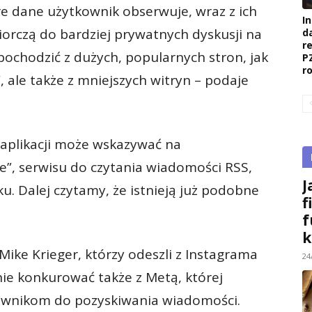
e dane użytkownik obserwuje, wraz z ich
I
orczą do bardziej prywatnych dyskusji na
d
r
chodzić z dużych, popularnych stron, jak
P
r
 ale także z mniejszych witryn – podaje
aplikacji może wskazywać na
”, serwisu do czytania wiadomości RSS,
J
. Dalej czytamy, że istnieją już podobne
f
f
k
Mike Krieger, którzy odeszli z Instagrama
24
e konkurować także z Metą, której
tkownikom do pozyskiwania wiadomości.