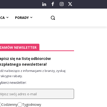
ACA
PORADY
ZAMÓW NEWSLETTER
apisz się na listę odbiorców
ezpłatnego newslettera!
dź na bieżąco z informacjami z branży, zyskaj
rakcyjne rabaty.
bierz newsletter:
Codzienny
Tygodniowy