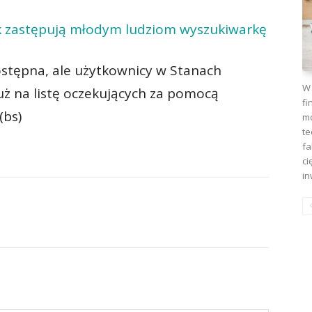
k zastępują młodym ludziom wyszukiwarkę
dostępna, ale użytkownicy w Stanach
W 
uż na listę oczekujących za pomocą
fi
(bs)
mo
te
fa
ci
in