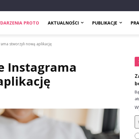
DARZENIA PROTO
AKTUALNOŚCI
PUBLIKACJE
PR
rama stworzyli nową aplikację
e Instagrama
Z
aplikację
b
Bą
at
Wy