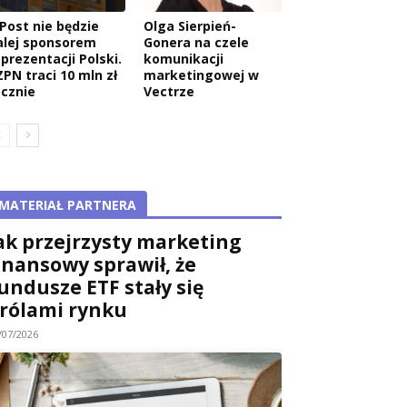
nPost nie będzie
Olga Sierpień-
alej sponsorem
Gonera na czele
eprezentacji Polski.
komunikacji
ZPN traci 10 mln zł
marketingowej w
ocznie
Vectrze
MATERIAŁ PARTNERA
ak przejrzysty marketing
inansowy sprawił, że
undusze ETF stały się
rólami rynku
/07/2026