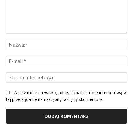
Komentarz:
Na
E-
mai
St
Int
Zapisz moje nazwisko, adres e-mail i stronę internetową w
tej przeglądarce na następny raz, gdy skomentuję.
Alternative: