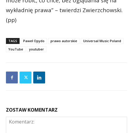
może robić, co chce, bez oglądania się na
wykładnię prawa” – twierdzi Zwierzchowski.
(pp)
TAGS
Paweł Opydo
prawo autorskie
Universal Music Poland
YouTube
youtuber
ZOSTAW KOMENTARZ