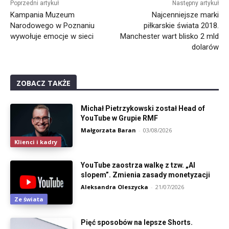
Poprzedni artykuł
Następny artykuł
Kampania Muzeum
Najcenniejsze marki
Narodowego w Poznaniu
piłkarskie świata 2018.
wywołuje emocje w sieci
Manchester wart blisko 2 mld
dolarów
ZOBACZ TAKŻE
Michał Pietrzykowski został Head of
YouTube w Grupie RMF
Małgorzata Baran
-
03/08/2026
Klienci i kadry
YouTube zaostrza walkę z tzw. „AI
slopem”. Zmienia zasady monetyzacji
Aleksandra Oleszycka
-
21/07/2026
Ze świata
Pięć sposobów na lepsze Shorts.