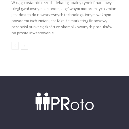
W ciągu ostatnich trzech dekad globalny rynek finansowy
uległ gwałtownym zmianom, a głównym motorem tych zmian
jest dostęp do nowoczesnych technologii. Innym ważnym
powodem tych zmian jest fakt, że marketing finansowy
przeniósł punkt ciężkości ze skomplikowanych produktów
na proste inwestowanie...