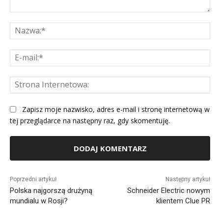
Komentarz:
Na
E-
mai
St
Int
Zapisz moje nazwisko, adres e-mail i stronę internetową w
tej przeglądarce na następny raz, gdy skomentuję.
Alternative:
Poprzedni artykuł
Następny artykuł
Polska najgorszą drużyną
Schneider Electric nowym
mundialu w Rosji?
klientem Clue PR