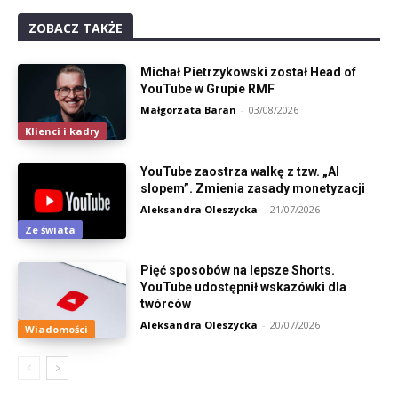
ZOBACZ TAKŻE
Michał Pietrzykowski został Head of
YouTube w Grupie RMF
Małgorzata Baran
-
03/08/2026
Klienci i kadry
YouTube zaostrza walkę z tzw. „AI
slopem”. Zmienia zasady monetyzacji
Aleksandra Oleszycka
-
21/07/2026
Ze świata
Pięć sposobów na lepsze Shorts.
YouTube udostępnił wskazówki dla
twórców
Aleksandra Oleszycka
-
20/07/2026
Wiadomości