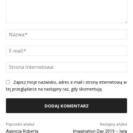
Komentarz:
Na
E-
mai
St
Int
Zapisz moje nazwisko, adres e-mail i stronę internetową w
tej przeglądarce na następny raz, gdy skomentuję.
Alternative:
Poprzedni artykuł
Następny artykuł
Agencja Roberta
Imagination Day 2019 – lwia