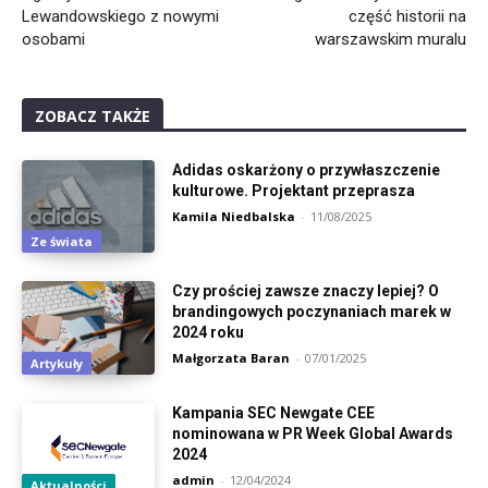
Lewandowskiego z nowymi
część historii na
osobami
warszawskim muralu
ZOBACZ TAKŻE
Adidas oskarżony o przywłaszczenie
kulturowe. Projektant przeprasza
Kamila Niedbalska
-
11/08/2025
Ze świata
Czy prościej zawsze znaczy lepiej? O
brandingowych poczynaniach marek w
2024 roku
Małgorzata Baran
-
07/01/2025
Artykuły
Kampania SEC Newgate CEE
nominowana w PR Week Global Awards
2024
admin
-
12/04/2024
Aktualności