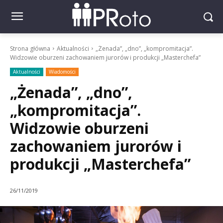
Strona główna
Aktualności
„Żenada”, „dno”, „kompromitacja”.
Widzowie oburzeni zachowaniem jurorów i produkcji „Masterchefa”
Aktualności
Wiadomości
„Żenada”, „dno”,
„kompromitacja”.
Widzowie oburzeni
zachowaniem jurorów i
produkcji „Masterchefa”
26/11/2019