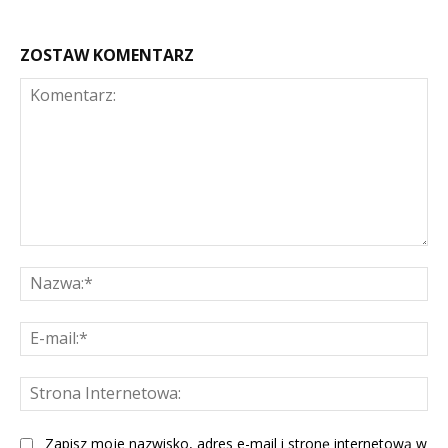
ZOSTAW KOMENTARZ
Komentarz:
Na
E-
mai
St
Int
Zapisz moje nazwisko, adres e-mail i stronę internetową w