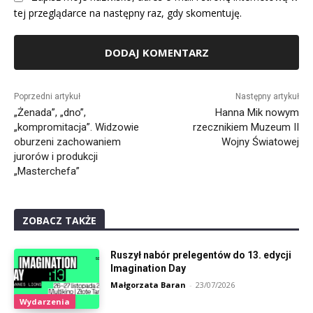
tej przeglądarce na następny raz, gdy skomentuję.
Alternative:
Poprzedni artykuł
Następny artykuł
„Żenada”, „dno”,
Hanna Mik nowym
„kompromitacja”. Widzowie
rzecznikiem Muzeum II
oburzeni zachowaniem
Wojny Światowej
jurorów i produkcji
„Masterchefa”
ZOBACZ TAKŻE
Ruszył nabór prelegentów do 13. edycji
Imagination Day
Małgorzata Baran
-
23/07/2026
Wydarzenia