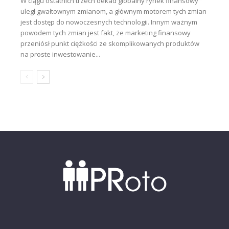
W ciągu ostatnich trzech dekad globalny rynek finansowy
uległ gwałtownym zmianom, a głównym motorem tych zmian
jest dostęp do nowoczesnych technologii. Innym ważnym
powodem tych zmian jest fakt, że marketing finansowy
przeniósł punkt ciężkości ze skomplikowanych produktów
na proste inwestowanie...