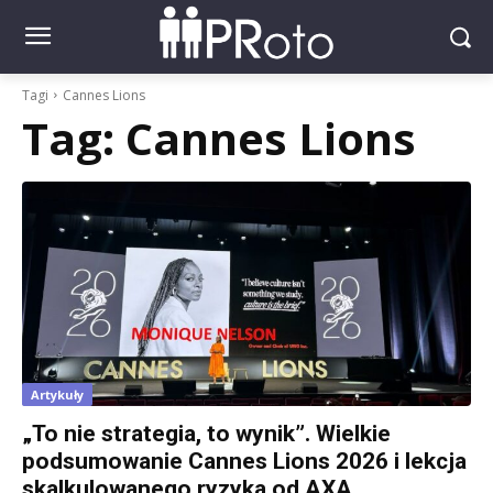
Tagi
Cannes Lions
Tag:
Cannes Lions
Artykuły
„To nie strategia, to wynik”. Wielkie
podsumowanie Cannes Lions 2026 i lekcja
skalkulowanego ryzyka od AXA