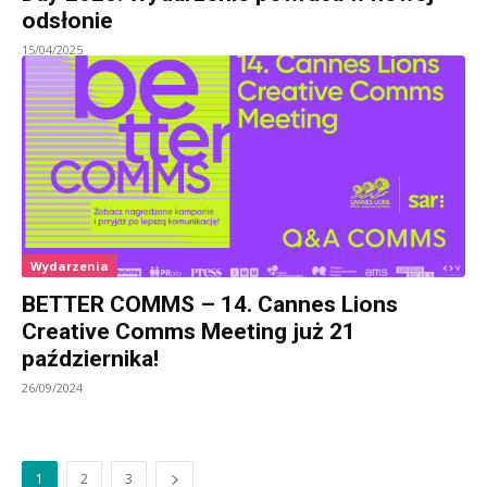
odsłonie
15/04/2025
Wydarzenia
BETTER COMMS – 14. Cannes Lions
Creative Comms Meeting już 21
października!
26/09/2024
1
2
3