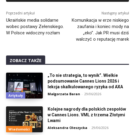
Alternative:
Poprzedni artykuł
Następny artykuł
Ukraińskie media solidarne
Komunikacja w erze niskiego
wobec postawy Zełenskiego.
zaufania i koniec mody na
W Polsce widoczny rozłam
„eko”. Jak PR musi dziś
walczyć o reputację marek
ZOBACZ TAKŻE
„To nie strategia, to wynik”. Wielkie
podsumowanie Cannes Lions 2026 i
lekcja skalkulowanego ryzyka od AXA
Małgorzata Baran
-
29/06/2026
Artykuły
Kolejne nagrody dla polskich zespołów
w Cannes Lions. VML z trzema Złotymi
Lwami
Aleksandra Oleszycka
-
29/06/2026
Wiadomości