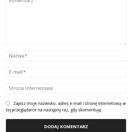
Komentarz:
Na
E-
mai
St
Int
Zapisz moje nazwisko, adres e-mail i stronę internetową w
tej przeglądarce na następny raz, gdy skomentuję.