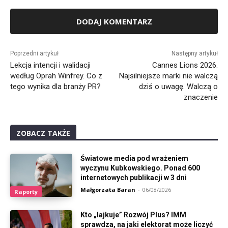
Alternative:
Poprzedni artykuł
Następny artykuł
Lekcja intencji i walidacji
Cannes Lions 2026.
według Oprah Winfrey. Co z
Najsilniejsze marki nie walczą
tego wynika dla branży PR?
dziś o uwagę. Walczą o
znaczenie
ZOBACZ TAKŻE
Światowe media pod wrażeniem
wyczynu Kubkowskiego. Ponad 600
internetowych publikacji w 3 dni
Małgorzata Baran
-
06/08/2026
Raporty
Kto „lajkuje” Rozwój Plus? IMM
sprawdza, na jaki elektorat może liczyć