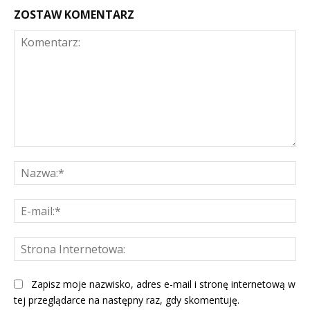
ZOSTAW KOMENTARZ
Komentarz:
Na
E-
mai
St
Int
Zapisz moje nazwisko, adres e-mail i stronę internetową w
tej przeglądarce na następny raz, gdy skomentuję.