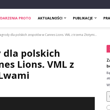
DARZENIA PROTO
AKTUALNOŚCI
PUBLIKACJE
PR
agrody dla polskich zespołów w Cannes Lions. VML z trzema Złotymi...
 dla polskich
Z
es Lions. VML z
b
 Lwami
Bą
at
Wy