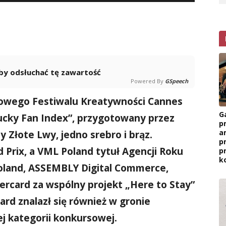
 aby odsłuchać tę zawartość
Powered By
GSpeech
owego Festiwalu Kreatywności Cannes
G
Lucky Fan Index”, przygotowany przez
p
a
y Złote Lwy, jedno srebro i brąz.
p
 Prix, a VML Poland tytuł Agencji Roku
p
k
oland, ASSEMBLY Digital Commerce,
rcard za wspólny projekt „Here to Stay”
rd znalazł się również w gronie
 kategorii konkursowej.