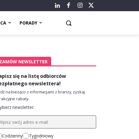
ACA
PORADY
ZAMÓW NEWSLETTER
apisz się na listę odbiorców
ezpłatnego newslettera!
dź na bieżąco z informacjami z branży, zyskaj
rakcyjne rabaty.
bierz newsletter:
Codzienny
Tygodniowy