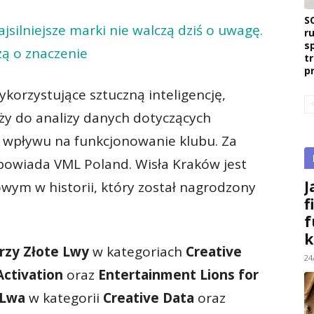
S
jsilniejsze marki nie walczą dziś o uwagę.
r
s
ą o znaczenie
t
p
korzystujące sztuczną inteligencję,
ży do analizy danych dotyczących
h wpływu na funkcjonowanie klubu. Za
powiada VML Poland. Wisła Kraków jest
J
ym w historii, który został nagrodzony
f
f
k
rzy Złote Lwy
w kategoriach
Creative
24
Activation
oraz
Entertainment Lions for
 Lwa
w kategorii
Creative Data
oraz