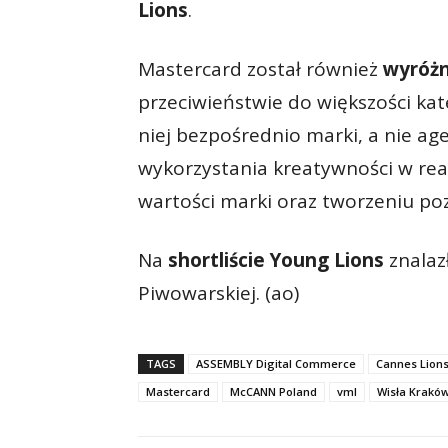
Lions
.
Mastercard został również
wyróżn
przeciwieństwie do większości kat
niej bezpośrednio marki, a nie ag
wykorzystania kreatywności w rea
wartości marki oraz tworzeniu p
Na
shortliście Young Lions
znalaz
Piwowarskiej. (ao)
TAGS
ASSEMBLY Digital Commerce
Cannes Lion
Mastercard
McCANN Poland
vml
Wisła Krakó