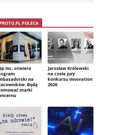
PROTO.PL POLECA
ap Inc. otwiera
Jarosław Królewski
rogram
na czele jury
mbasadorski na
konkursu Innovation
racowników. Będą
2026
romować marki
oncernu