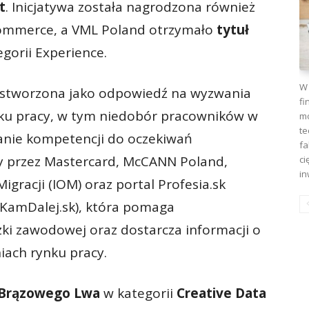
t
. Inicjatywa została nagrodzona również
Commerce, a VML Poland otrzymało
tytuł
gorii Experience.
W 
 stworzona jako odpowiedź na wyzwania
fi
ku pracy, w tym niedobór pracowników w
mo
te
anie kompetencji do oczekiwań
fa
y przez Mastercard, McCANN Poland,
ci
in
gracji (IOM) oraz portal Profesia.sk
(KamDalej.sk), która pomaga
ki zawodowej oraz dostarcza informacji o
ach rynku pracy.
Brązowego Lwa
w kategorii
Creative Data