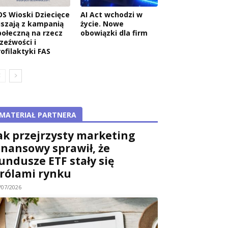
OS Wioski Dziecięce
AI Act wchodzi w
uszają z kampanią
życie. Nowe
połeczną na rzecz
obowiązki dla firm
rzeźwości i
rofilaktyki FAS
MATERIAŁ PARTNERA
ak przejrzysty marketing
inansowy sprawił, że
undusze ETF stały się
rólami rynku
/07/2026