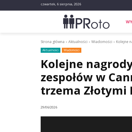
czwartek, 6 sierpnia, 2026
WY
Strona główna
Aktualności
Wiadomości
Kolejne n
Aktualności
Wiadomości
Kolejne nagrody
zespołów w Cann
trzema Złotymi
29/06/2026