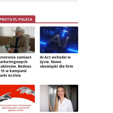
PROTO.PL POLECA
utoironia zamiast
AI Act wchodzi w
arketingowych
życie. Nowe
zablonów. Bedoes
obowiązki dla firm
115 w kampanii
arki Activia