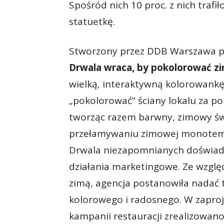
Spośród nich 10 proc. z nich trafił
statuetkę.
Stworzony przez DDB Warszawa pr
Drwala wraca, by pokolorować z
wielką, interaktywną kolorowankę
„pokolorować” ściany lokalu za po
tworząc razem barwny, zimowy św
przełamywaniu zimowej monotema
Drwala niezapomnianych doświadc
działania marketingowe. Ze wzglę
zimą, agencja postanowiła nadać 
kolorowego i radosnego. W zaproj
kampanii restauracji zrealizowano s