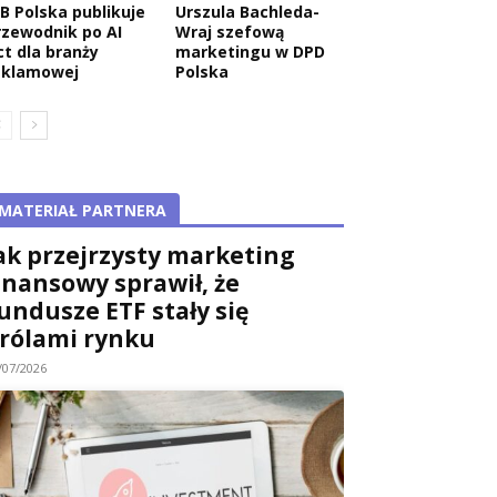
AB Polska publikuje
Urszula Bachleda-
rzewodnik po AI
Wraj szefową
ct dla branży
marketingu w DPD
eklamowej
Polska
MATERIAŁ PARTNERA
ak przejrzysty marketing
inansowy sprawił, że
undusze ETF stały się
rólami rynku
/07/2026