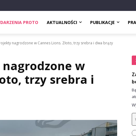
DARZENIA PROTO
AKTUALNOŚCI
PUBLIKACJE
PR
rojekty nagrodzone w Cannes Lions. Złoto, trzy srebra i dwa brązy
y nagrodzone w
Z
to, trzy srebra i
b
Bą
at
Wy