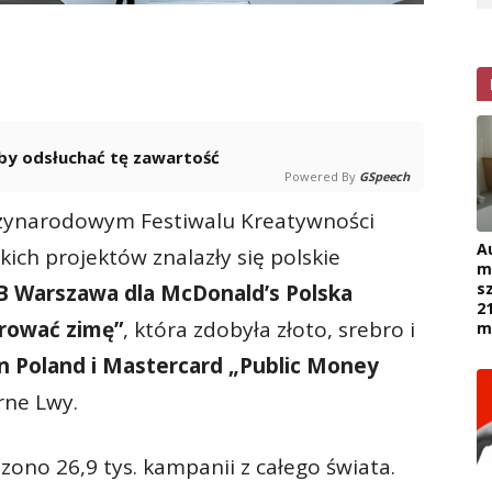
 aby odsłuchać tę zawartość
Powered By
GSpeech
ędzynarodowym Festiwalu Kreatywności
A
ich projektów znalazły się polskie
m
s
B Warszawa dla McDonald’s Polska
2
orować zimę”
, która zdobyła złoto, srebro i
m
 Poland i Mastercard „Public Money
rne Lwy.
ono 26,9 tys. kampanii z całego świata.