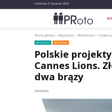
niedziela, 9 sierpnia, 2026
WY
Strona główna
Aktualności
Wiadomości
Polskie p
Aktualności
Wiadomości
Polskie projekt
Cannes Lions. Zło
dwa brązy
23/06/2025