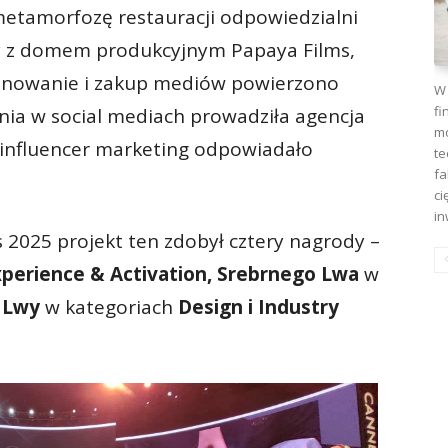
tamorfozę restauracji odpowiedzialni
y z domem produkcyjnym Papaya Films,
 Planowanie i zakup mediów powierzono
W 
fi
a w social mediach prowadziła agencja
mo
 i influencer marketing odpowiadało
te
fa
ci
in
 2025 projekt ten zdobył cztery nagrody –
perience & Activation, Srebrnego Lwa
w
e Lwy
w kategoriach
Design i Industry