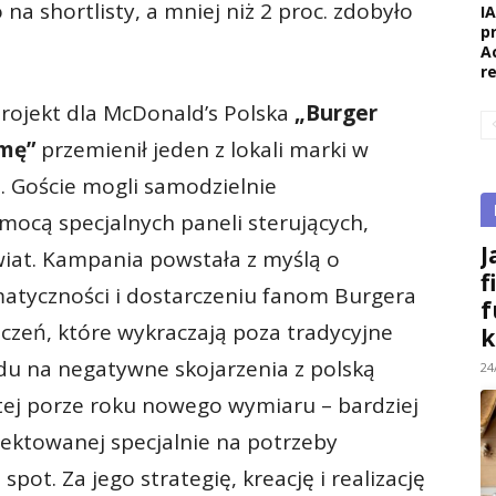
o na shortlisty, a mniej niż 2 proc. zdobyło
I
p
A
r
ojekt dla McDonald’s Polska
„Burger
imę”
przemienił jeden z lokali marki w
. Goście mogli samodzielnie
mocą specjalnych paneli sterujących,
J
iat. Kampania powstała z myślą o
f
tyczności i dostarczeniu fanom Burgera
f
zeń, które wykraczają poza tradycyjne
k
du na negatywne skojarzenia z polską
24
tej porze roku nowego wymiaru – bardziej
ektowanej specjalnie na potrzeby
pot. Za jego strategię, kreację i realizację