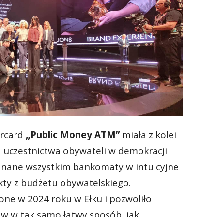
ercard
„Public Money ATM”
miała z kolei
 uczestnictwa obywateli w demokracji
ił znane wszystkim bankomaty w intuicyjne
kty z budżetu obywatelskiego.
ne w 2024 roku w Ełku i pozwoliło
 w tak samo łatwy sposób, jak