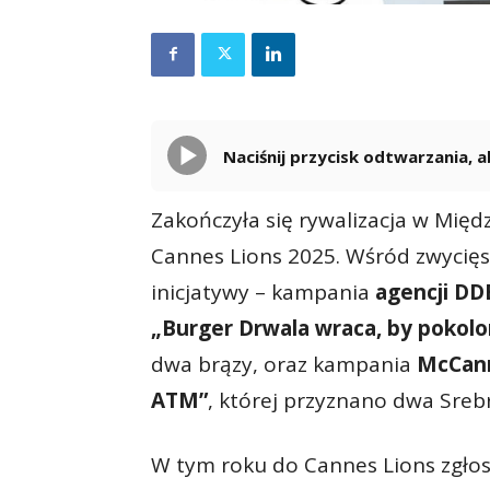
Naciśnij przycisk odtwarzania,
Zakończyła się rywalizacja w Mi
Cannes Lions 2025. Wśród zwycięsk
inicjatywy – kampania
agencji DD
„Burger Drwala wraca, by pokol
dwa brązy, oraz kampania
McCann
ATM”
, której przyznano dwa Sreb
W tym roku do Cannes Lions zgłosz