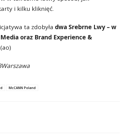
ty i kilku kliknięć.
icjatywa ta zdobyła
dwa Srebrne Lwy – w
e Media oraz Brand Experience &
(ao)
DBWarszawa
rd
McCANN Poland