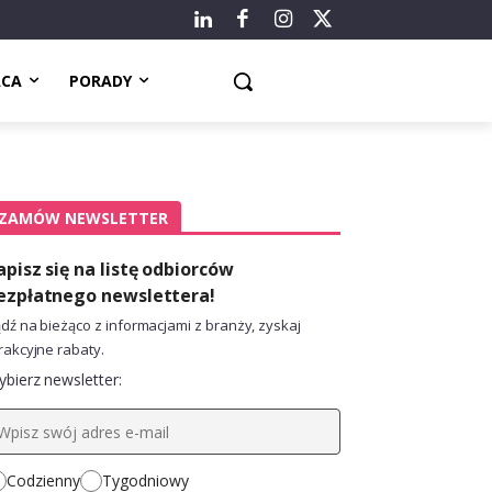
ACA
PORADY
ZAMÓW NEWSLETTER
apisz się na listę odbiorców
ezpłatnego newslettera!
dź na bieżąco z informacjami z branży, zyskaj
rakcyjne rabaty.
bierz newsletter:
Codzienny
Tygodniowy