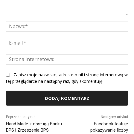
Komentarz:
Na
E-
mai
St
Int
Zapisz moje nazwisko, adres e-mail i stronę internetową w
tej przeglądarce na następny raz, gdy skomentuję.
Alternative:
Poprzedni artykuł
Następny artykuł
Hand Made z obsługą Banku
Facebook testuje
BPS i Zrzeszenia BPS
pokazywanie liczby