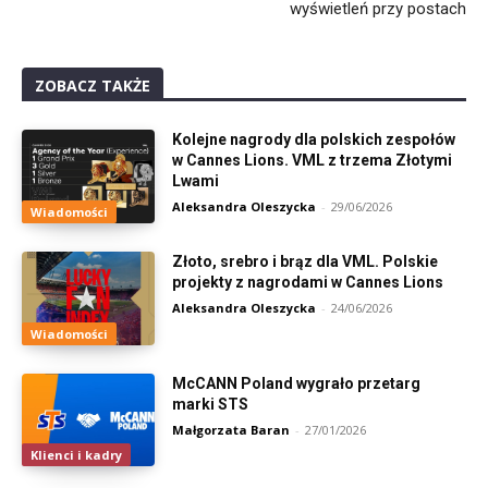
wyświetleń przy postach
ZOBACZ TAKŻE
Kolejne nagrody dla polskich zespołów
w Cannes Lions. VML z trzema Złotymi
Lwami
Aleksandra Oleszycka
-
29/06/2026
Wiadomości
Złoto, srebro i brąz dla VML. Polskie
projekty z nagrodami w Cannes Lions
Aleksandra Oleszycka
-
24/06/2026
Wiadomości
McCANN Poland wygrało przetarg
marki STS
Małgorzata Baran
-
27/01/2026
Klienci i kadry