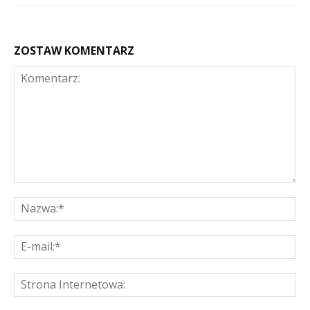
ZOSTAW KOMENTARZ
Komentarz:
Na
E-
mai
St
Int