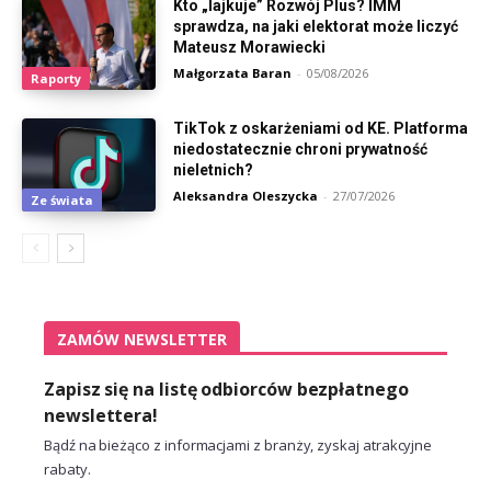
Kto „lajkuje” Rozwój Plus? IMM
sprawdza, na jaki elektorat może liczyć
Mateusz Morawiecki
Małgorzata Baran
-
05/08/2026
Raporty
TikTok z oskarżeniami od KE. Platforma
niedostatecznie chroni prywatność
nieletnich?
Aleksandra Oleszycka
-
27/07/2026
Ze świata
ZAMÓW NEWSLETTER
Zapisz się na listę odbiorców bezpłatnego
newslettera!
Bądź na bieżąco z informacjami z branży, zyskaj atrakcyjne
rabaty.