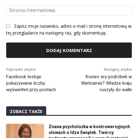
St
Int
Zapisz moje nazwisko, adres e-mail i stronę internetową w
tej przeglądarce na następny raz, gdy skomentuję.
Alternative:
Poprzedni artykuł
Następny artykuł
Facebook testuje
Koniec ery podróbek w
pokazywanie liczby
Wietnamie? Władze kraju
wyświetleń przy postach
ruszyły do walki
ZOBACZ TAKŻE
Znana psycholożka w kontrowersyjnych
słowach o Idze Świątek. Twórcy