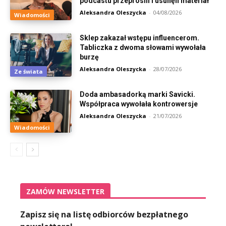
podcastu przeprosili i usunęli materiał
Aleksandra Oleszycka
-
04/08/2026
Wiadomości
Sklep zakazał wstępu influencerom.
Tabliczka z dwoma słowami wywołała
burzę
Aleksandra Oleszycka
-
28/07/2026
Ze świata
Doda ambasadorką marki Savicki.
Współpraca wywołała kontrowersje
Aleksandra Oleszycka
-
21/07/2026
Wiadomości
ZAMÓW NEWSLETTER
Zapisz się na listę odbiorców bezpłatnego